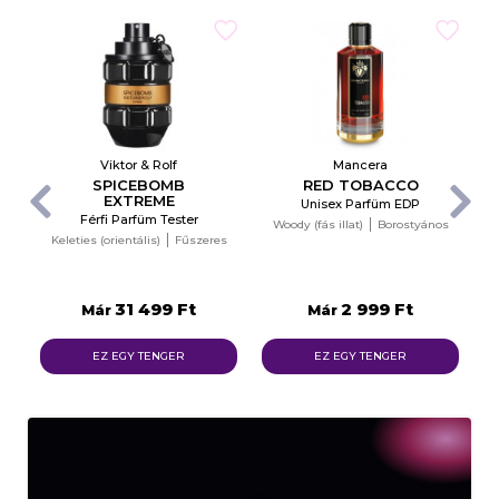
Viktor & Rolf
Mancera
SPICEBOMB
RED TOBACCO
EXTREME
Unisex Parfüm EDP
Férfi Parfüm Tester
Woody (fás illat)
Borostyános
Keleties (orientális)
Fűszeres
31 499 Ft
2 999 Ft
Már
Már
EZ EGY TENGER
EZ EGY TENGER