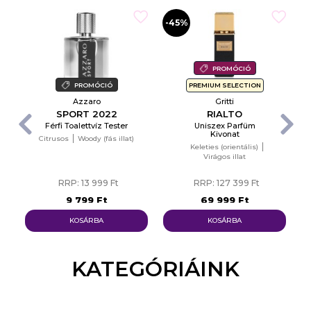
-45%
-
PROMÓCIÓ
PROMÓCIÓ
PREMIUM SELECTION
Azzaro
Gritti
SPORT 2022
RIALTO
Férfi Toalettvíz Tester
Uniszex Parfüm
Kivonat
Citrusos
Woody (fás illat)
Keleties (orientális)
n
Virágos illat
RRP: 13 999 Ft
RRP: 127 399 Ft
9 799 Ft
69 999 Ft
KOSÁRBA
KOSÁRBA
KATEGÓRIÁINK