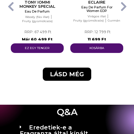
TONY IOMMI
ECLAIRE
MONKEY SPECIAL
Eau De Parfum For
Women EDP
Eau De Parfum
Virágos illat
Woody (fás illat)
Fruity (gyümölcsös)
Gurmán
Fruity (gyümölcsös)
RRP: 67 499 Ft
RRP: 12 799 Ft
Már
60 499 Ft
11 699 Ft
EZ EGY TENGER
KOSÁRBA
LÁSD MÉG
Q&A
Eredetiek-e a
Fragranza által kínált