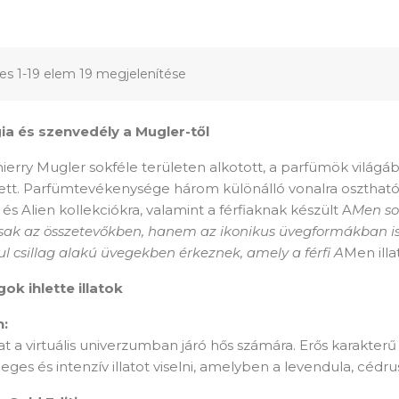
jes 1-19 elem 19 megjelenítése
ia és szenvedély a Mugler-től
hierry Mugler sokféle területen alkotott, a parfümök világ
ett. Parfümtevékenysége három különálló vonalra osztható, 
és Alien kollekciókra, valamint a férfiaknak készült A
Men so
ak az összetevőkben, hanem az ikonikus üvegformákban i
l csillag alakú üvegekben érkeznek, amely a férfi A
Men illa
gok ihlette illatok
:
lat a virtuális univerzumban járó hős számára. Erős karakter
eges és intenzív illatot viselni, amelyben a levendula, cédr