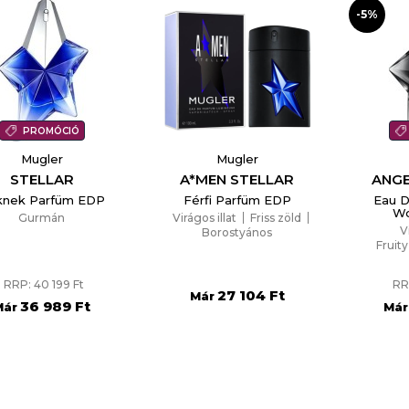
-5%
PROMÓCIÓ
Mugler
Mugler
STELLAR
A*MEN STELLAR
ANGE
knek Parfüm EDP
Férfi Parfüm EDP
Eau D
W
Gurmán
Virágos illat
Friss zöld
V
Borostyános
Fruit
RRP: 40 199 Ft
RR
27 104 Ft
Már
36 989 Ft
Már
Már