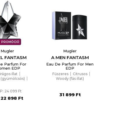
PROMÓCIÓ
Mugler
Mugler
L FANTASM
A MEN FANTASM
e Parfum For
Eau De Parfum For Men
omen EDP
EDP
irágos illat
Fűszeres
Citrusos
y (gyümölcsös)
Woody (fás illat)
Gurmán
P: 24 099 Ft
31 899 Ft
22 898 Ft