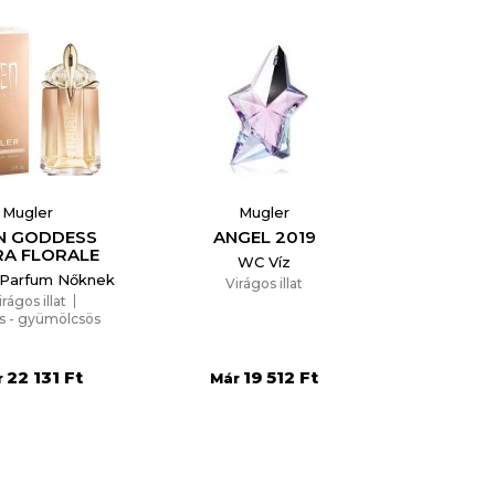
Mugler
Mugler
EN GODDESS
ANGEL 2019
RA FLORALE
WC Víz
 Parfum Nőknek
Virágos illat
irágos illat
s - gyümölcsös
22 131 Ft
19 512 Ft
r
Már