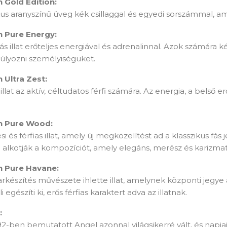
 Gold Edition:
us aranyszínű üveg kék csillaggal és egyedi sorszámmal, amel
 Pure Energy:
 fás illat erőteljes energiával és adrenalinnal. Azok számára k
úlyozni személyiségüket.
 Ultra Zest:
illat az aktív, céltudatos férfi számára. Az energia, a belső 
n Pure Wood:
 és férfias illat, amely új megközelítést ad a klasszikus fás 
a alkotják a kompozíciót, amely elegáns, merész és karizmat
 Pure Havane:
arkészítés művészete ihlette illat, amelynek központi jegye
i egészíti ki, erős férfias karaktert adva az illatnak.
:
2-ben bemutatott Angel azonnal világsikerré vált, és napja