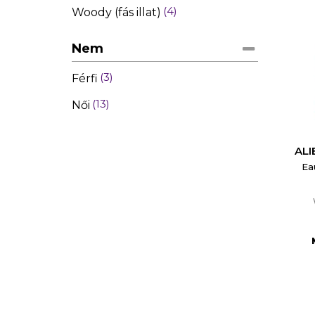
4
Woody (fás illat)
Nem
3
Férfi
13
Női
ALI
Ea
Me