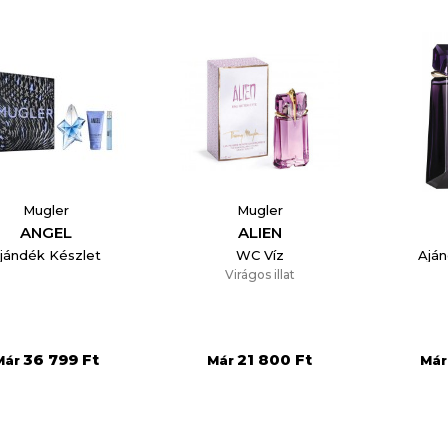
Mugler
Mugler
ANGEL
ALIEN
jándék Készlet
WC Víz
Aján
Virágos illat
reate wishlist
36 799 Ft
21 800 Ft
Már
Már
Már
list name