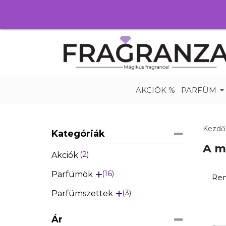
AKCIÓK %
PARFÜM
Kezdő
Kategóriák
A m
2
Akciók
16
Parfümök
Ren
3
Parfümszettek
Ár