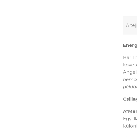
A tel
Energ
Bár T
követ
Angel 
nemcs
példáu
Csilla
A*Men
Egy il
különl