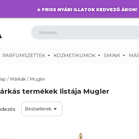
☀️
FRISS NYÁRI ILLATOK KEDVEZŐ ÁRON!
PARFÜMSZETTEK
KOZMETIKUMOK
SMINK
MÁ
lap
Márkák
Mugler
árkás termékek listája Mugler

dezés:
Bestsellerek