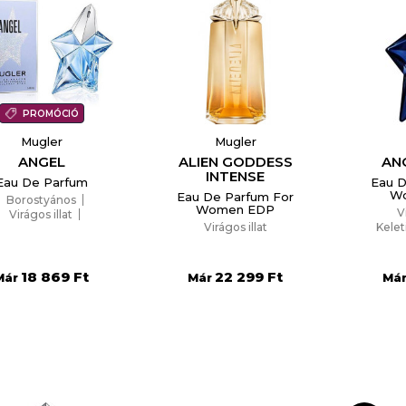
PROMÓCIÓ
Mugler
Mugler
ANGEL
ALIEN GODDESS
ANG
INTENSE
Eau De Parfum
Eau D
W
Eau De Parfum For
Borostyános
Women EDP
V
Virágos illat
Virágos illat
Kelet
Woody (fás illat)
18 869 Ft
22 299 Ft
Már
Már
Má