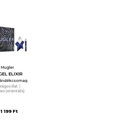
Mugler
EL ELIXIR
jándékcsomag
irágos illat
ies (orientális)
1 199 Ft