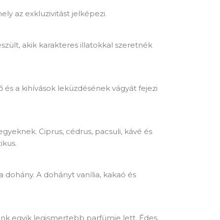
y az exkluzivitást jelképezi.
észült, akik karakteres illatokkal szeretnék
erő és a kihívások leküzdésének vágyát fejezi
jegyeknek. Ciprus, cédrus, pacsuli, kávé és
ikus.
 a dohány. A dohányt vanília, kakaó és
ink egyik legismertebb parfümje lett. Édes,