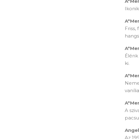
A*Men
Ikonik
A*Men
Friss,
hangs
A*Men
Élénk 
ki.
A*Me
Nemesi
vaníli
A*Men
A sziv
pacsul
Angel
Az 199