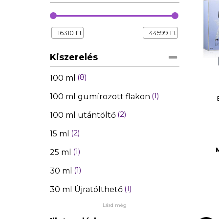
16310
Ft
44599
Ft
Kiszerelés
8
100 ml
1
100 ml gumírozott flakon
2
100 ml utántöltő
2
15 ml
1
25 ml
1
30 ml
1
30 ml Újratölthető
Lásd még
8
50 ml