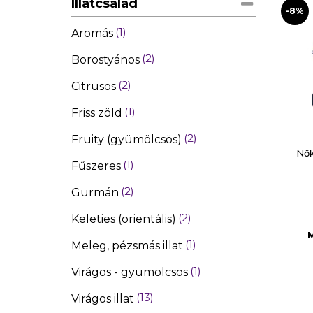
Illatcsalád
1
50 ml gumírozott flakon
-8%
1
Aromás
4
60 ml
2
Borostyános
1
60 ml Újratölthető
2
Citrusos
4
90 ml
1
Friss zöld
1
90 ml újratölthető parfüm
(refillable)
2
Fruity (gyümölcsös)
Nő
1
EDP 50 ml + EDP 10 ml
1
Fűszeres
1
EDP 50 ml + EDP 10 ml + 50 ml
2
Gurmán
testápoló
2
Keleties (orientális)
1
Meleg, pézsmás illat
1
Virágos - gyümölcsös
13
Virágos illat