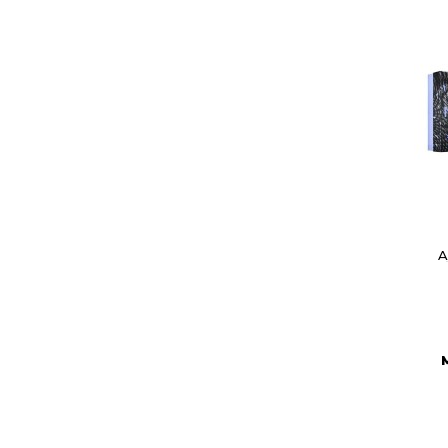
A
C
Wish