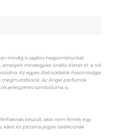
ában mindig is sajátos hagyományokat
amelyek mindegyike önálló életet él: a női
rozatra. Az egyes illatcsaládok hasonlósága
s megmutatkozik. Az Angel parfümök
tok jellegzetes szimbóluma is.
ű férfiaknak készült, akik nem félnek egy
us, kávé és pézsma jegyei találkoznak.