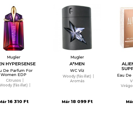
Mugler
Mugler
EN HYPERSENSE
A*MEN
ALI
SUP
u De Parfum For
WC Víz
Women EDP
Eau De
Woody (fás illat)
Citrusos
Aromás
V
Woody (fás illat)
Virágo
leg, pézsmás illat
16 310 Ft
18 099 Ft
Már
Már
Má