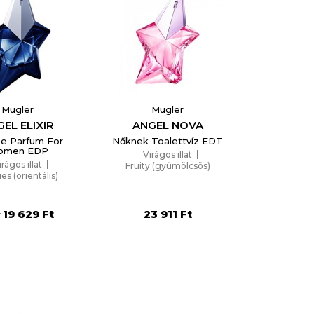
Mugler
Mugler
EL ELIXIR
ANGEL NOVA
e Parfum For
Nőknek Toalettvíz EDT
omen EDP
Virágos illat
irágos illat
Fruity (gyümölcsös)
ies (orientális)
19 629 Ft
23 911 Ft
r