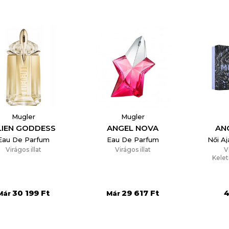
Отказ
Create wishlist
Mugler
Mugler
LIEN GODDESS
ANGEL NOVA
ANG
Eau De Parfum
Eau De Parfum
Női A
Virágos illat
Virágos illat
V
Kelet
30 199 Ft
29 617 Ft
4
Már
Már