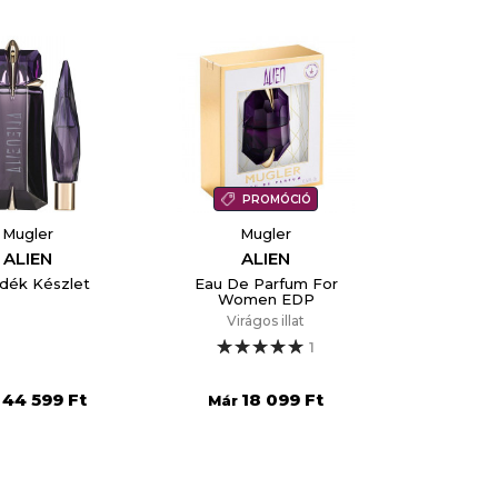
PROMÓCIÓ
Mugler
Mugler
ALIEN
ALIEN
dék Készlet
Eau De Parfum For
Women EDP
Virágos illat
1
×
44 599 Ft
18 099 Ft
Már