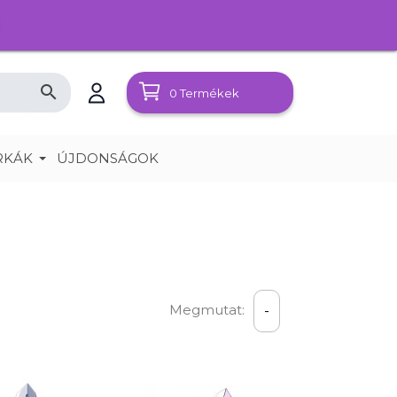
search
0
Termékek
RKÁK
ÚJDONSÁGOK
Megmutat:
-