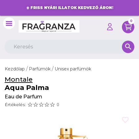
☀️
FRISS NYÁRI ILLATOK KEDVEZŐ ÁRON!
0
search
Kezdőlap
Parfümök
Unisex parfümök
Montale
Aqua Palma
Eau de Parfum
Értékelés:
0