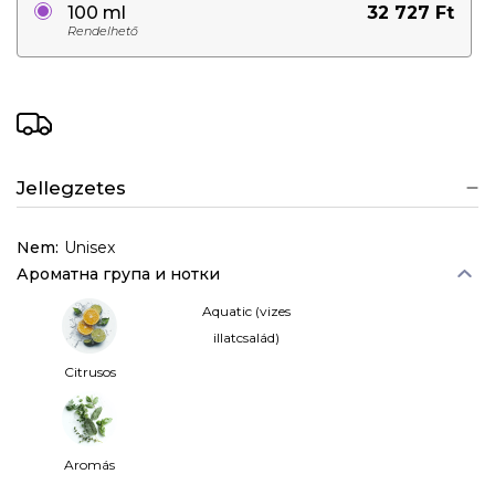
32 727 Ft
100 ml
Rendelhető
Jellegzetes
Nem:
Unisex
Ароматна група и нотки
Aquatic (vizes
illatcsalád)
Citrusos
Aromás