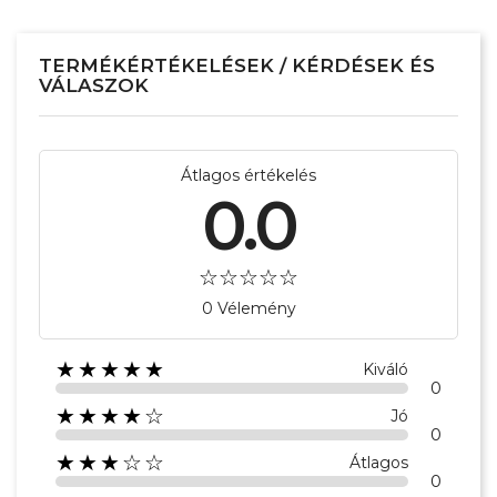
TERMÉKÉRTÉKELÉSEK / KÉRDÉSEK ÉS
VÁLASZOK
Átlagos értékelés
0.0
×
Create wishlist
0 Vélemény
Wishlist name
★★★★★
Kiváló
0
★★★★☆
Jó
0
Отказ
Create wishlist
★★★☆☆
Átlagos
0