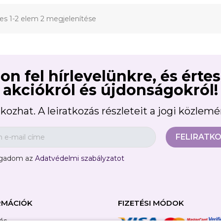
jes 1-2 elem 2 megjelenítése
on fel hírlevelünkre, és érte
akciókról és újdonságokról!
kozhat. A leiratkozás részleteit a jogi közlem
ogadom az
Adatvédelmi szabályzatot
RMÁCIÓK
FIZETÉSI MÓDOK
tás