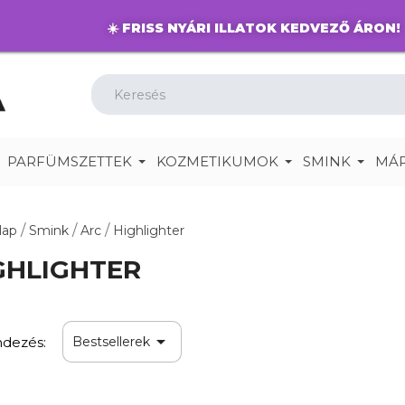
☀️
FRISS NYÁRI ILLATOK KEDVEZŐ ÁRON!
PARFÜMSZETTEK
KOZMETIKUMOK
SMINK
MÁ
lap
Smink
Arc
Highlighter
GHLIGHTER

dezés:
Bestsellerek