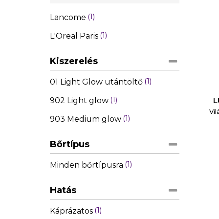
1
Lancome
1
L'Oreal Paris
Kiszerelés
1
01 Light Glow utántöltő
1
L
902 Light glow
C
Vi
1
903 Medium glow
Wish
Bőrtípus
1
Minden bőrtípusra
Hatás
1
Káprázatos