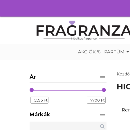
AKCIÓK %
PARFÜM
Kezdő
Ár
HI
5595
Ft
7700
Ft
Ren
Márkák