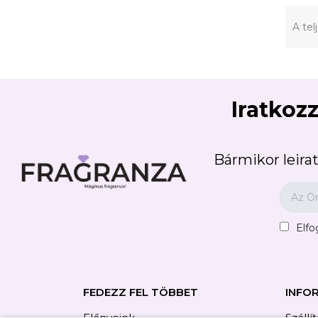
A tel
Iratkozz
Bármikor leirat
Elf
FEDEZZ FEL TÖBBET
INFO
Előnyeink
Szállí