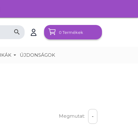
search
0
Termékek
RKÁK
ÚJDONSÁGOK
Megmutat:
-