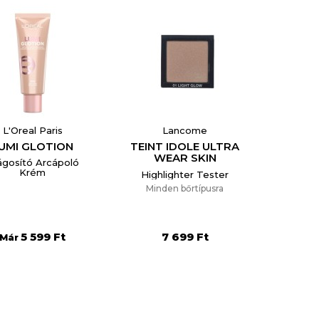
L'Oreal Paris
Lancome
UMI GLOTION
TEINT IDOLE ULTRA
reate wishlist
WEAR SKIN
lágosító Arcápoló
TRANSFORMING
Krém
Highlighter Tester
BRONZER
Minden bőrtípusra
HIGHLIGHTER
POWDER
list name
5 599 Ft
7 699 Ft
Már
Отказ
Create wishlist