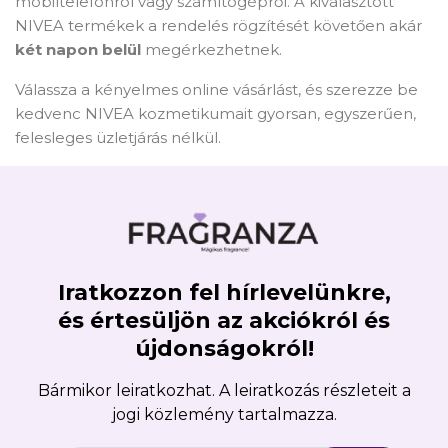
mobiltelefonról vagy számítógépről. A kiválasztott
NIVEA termékek a rendelés rögzítését követően akár
két napon belül
megérkezhetnek.
Válassza a kényelmes online vásárlást, és szerezze be
kedvenc NIVEA kozmetikumait gyorsan, egyszerűen,
felesleges üzletjárás nélkül.
Iratkozzon fel hírlevelünkre,
és értesüljön az akciókról és
újdonságokról!
Bármikor leiratkozhat. A leiratkozás részleteit a
jogi közlemény tartalmazza.