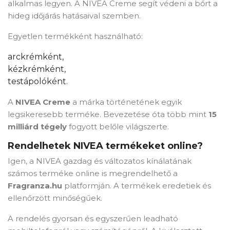
alkalmas legyen. A NIVEA Creme segít védeni a bőrt a
hideg időjárás hatásaival szemben.
Egyetlen termékként használható:
arckrémként,
kézkrémként,
testápolóként.
A
NIVEA Creme
a márka történetének egyik
legsikeresebb terméke. Bevezetése óta több mint
15
milliárd tégely
fogyott belőle világszerte.
Rendelhetek NIVEA termékeket online?
Igen, a NIVEA gazdag és változatos kínálatának
számos terméke online is megrendelhető a
Fragranza.hu
platformján. A termékek eredetiek és
ellenőrzött minőségűek.
A rendelés gyorsan és egyszerűen leadható