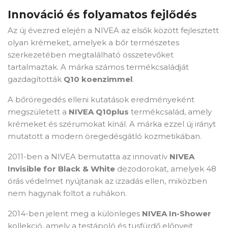
Innováció és folyamatos fejlődés
Az új évezred elején a NIVEA az elsők között fejlesztett
olyan krémeket, amelyek a bőr természetes
szerkezetében megtalálható összetevőket
tartalmaztak. A márka számos termékcsaládját
gazdagították
Q10 koenzimmel
.
A bőröregedés elleni kutatások eredményeként
megszületett a
NIVEA Q10plus
termékcsalád, amely
krémeket és szérumokat kínál. A márka ezzel új irányt
mutatott a modern öregedésgátló kozmetikában.
2011-ben a NIVEA bemutatta az innovatív
NIVEA
Invisible for Black & White
dezodorokat, amelyek 48
órás védelmet nyújtanak az izzadás ellen, miközben
nem hagynak foltot a ruhákon.
2014-ben jelent meg a különleges
NIVEA In-Shower
kollekció, amely a testápoló és tusfürdő előnyeit