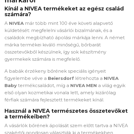
márkáról
Kínál a NIVEA termékeket az egész család
számára?
A
NIVEA
már több mint 100 éve követi alapvető
küldetését: megfelelni vásárlói bizalmának, és a
családok megbízható ápolási márkája lenni. A német
márka termékei kiváló minőségű, bőrbarát
összetevőkből készülnek, így sok készítmény
gyermekek számára is megfelelő.
A babák érzékeny bőrének speciális igényeit
figyelembe véve a
Beiersdorf
létrehozta a
NIVEA
Baby
termékcsaládot, míg a
NIVEA MEN
a világ egyik
első olyan kozmetikai vonala lett, amely kizárólag
férfiak számára fejlesztett termékeket kínál.
Használ a NIVEA természetes összetevőket
a termékeiben?
A vásárlók bőrének ápolását szem előtt tartva a NIVEA
szakértői gondosan választják ki a termékekben