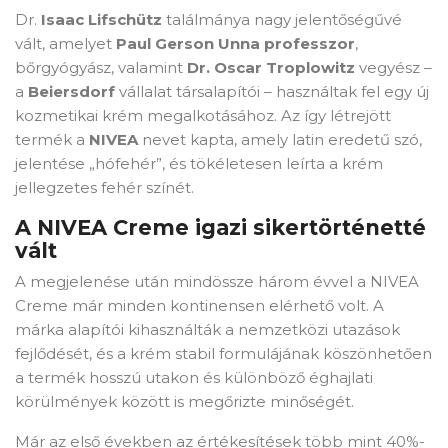
Dr.
Isaac Lifschütz
találmánya nagy jelentőségűvé
vált, amelyet
Paul Gerson Unna professzor
,
bőrgyógyász, valamint
Dr. Oscar Troplowitz
vegyész –
a
Beiersdorf
vállalat társalapítói – használtak fel egy új
kozmetikai krém megalkotásához. Az így létrejött
termék a
NIVEA
nevet kapta, amely latin eredetű szó,
jelentése „hófehér”, és tökéletesen leírta a krém
jellegzetes fehér színét.
A NIVEA Creme igazi sikertörténetté
vált
A megjelenése után mindössze három évvel a NIVEA
Creme már minden kontinensen elérhető volt. A
márka alapítói kihasználták a nemzetközi utazások
fejlődését, és a krém stabil formulájának köszönhetően
a termék hosszú utakon és különböző éghajlati
körülmények között is megőrizte minőségét.
Már az első években az értékesítések több mint 40%-