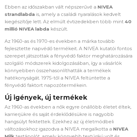
Ebben az időszakban vált népszerűvé a
NIVEA
strandlabda
is, amely a családi nyaralások kedvelt
kiegészítője lett. Az elmúlt évtizedekben több mint
40
millió NIVEA labda
készült.
Az 1960-as és 1970-es években a márka tovább
fejlesztette napvédő termékeit. A NIVEA kutatói fontos
szerepet játszottak a fényvédő faktor meghatározására
szolgáló módszerek kidolgozásában, így a vásárlók
könnyebben összehasonlíthatták a termékek
hatékonyságát. 1975-től a NIVEA feltüntette a
fényvédő faktort napozótermékein.
Új igények, új termékek
Az 1960-as években a nők egyre önállóbb életet éltek,
karrierjükre és saját érdeklődésükre is nagyobb
hangsúlyt fektettek. Ezekhez az új életmódbeli
változásokhoz igazodva a NIVEA megalkotta a
NIVEA
Milk
testápolót, amely könnyebb textúrájú volt és