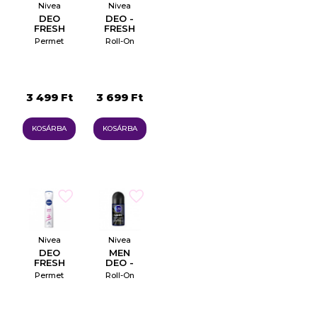
Nivea
Nivea
DEO
DEO -
FRESH
FRESH
COMFORT
FLOWER
Permet
Roll-On
3 499 Ft
3 699 Ft
KOSÁRBA
KOSÁRBA
Nivea
Nivea
DEO
MEN
FRESH
DEO -
FLOWER
DEEP
Permet
Roll-On