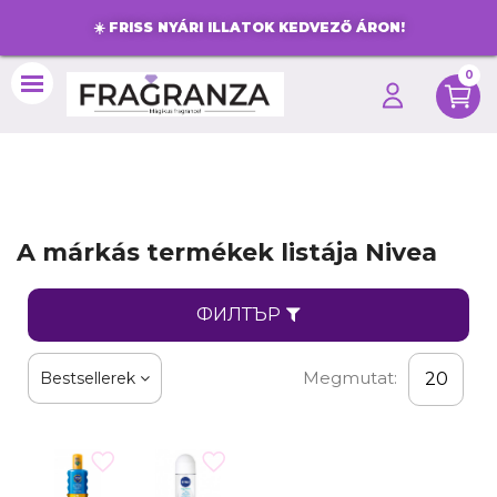
☀️
FRISS NYÁRI ILLATOK KEDVEZŐ ÁRON!
0
search
A márkás termékek listája Nivea
ФИЛТЪР
Megmutat:
Bestsellerek
20