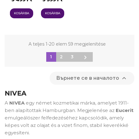
KOSÁRBA
KOSÁRBA
A teljes 1-20 elem 59 megjelenítése

1
2
3

Върнете се в началото
NIVEA
A
NIVEA
egy német kozmetikai márka, amelyet 1911-
ben alapítottak Hamburgban. Megjelenése az
Eucerit
emulgeálószer felfedezéséhez kapcsolódik, amely
képes volt az olajat és a vizet finom, stabil keverékké
egyesíteni.