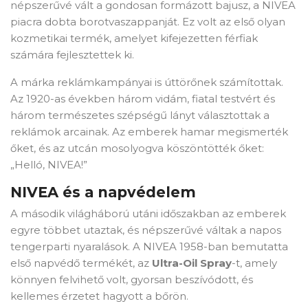
népszerűvé vált a gondosan formázott bajusz, a NIVEA
piacra dobta borotvaszappanját. Ez volt az első olyan
kozmetikai termék, amelyet kifejezetten férfiak
számára fejlesztettek ki.
A márka reklámkampányai is úttörőnek számítottak.
Az 1920-as években három vidám, fiatal testvért és
három természetes szépségű lányt választottak a
reklámok arcainak. Az emberek hamar megismerték
őket, és az utcán mosolyogva köszöntötték őket:
„Helló, NIVEA!”
NIVEA és a napvédelem
A második világháború utáni időszakban az emberek
egyre többet utaztak, és népszerűvé váltak a napos
tengerparti nyaralások. A NIVEA 1958-ban bemutatta
első napvédő termékét, az
Ultra-Oil Spray
-t, amely
könnyen felvihető volt, gyorsan beszívódott, és
kellemes érzetet hagyott a bőrön.