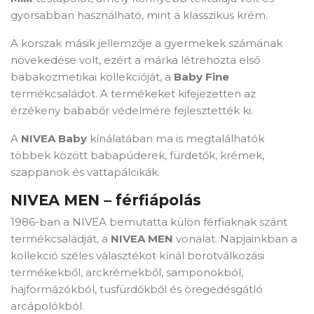
gyorsabban használható, mint a klasszikus krém.
A korszak másik jellemzője a gyermekek számának
növekedése volt, ezért a márka létrehozta első
babakozmetikai kollekcióját, a
Baby Fine
termékcsaládot. A termékeket kifejezetten az
érzékeny bababőr védelmére fejlesztették ki.
A
NIVEA Baby
kínálatában ma is megtalálhatók
többek között babapúderek, fürdetők, krémek,
szappanok és vattapálcikák.
NIVEA MEN – férfiápolás
1986-ban a NIVEA bemutatta külön férfiaknak szánt
termékcsaládját, a
NIVEA MEN
vonalat. Napjainkban a
kollekció széles választékot kínál borotválkozási
termékekből, arckrémekből, samponokból,
hajformázókból, tusfürdőkből és öregedésgátló
arcápolókból.