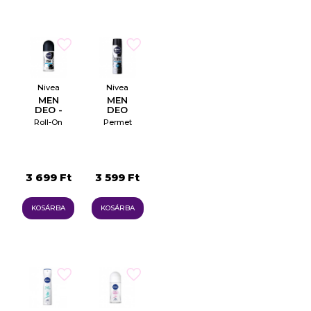
Nivea
Nivea
MEN
MEN
DEO -
DEO
INVISIBLE
INVISIBLE
Roll-On
Permet
ON
ON
BLACK
BLACK
&
&
WHITE
WHITE
FRESH
FRESH
3 699 Ft
3 599 Ft
KOSÁRBA
KOSÁRBA