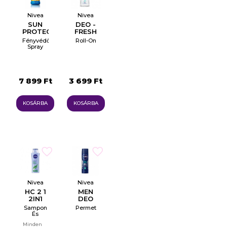
Nivea
Nivea
SUN
DEO -
PROTECT
FRESH
& DRY
COMFORT
Fényvédő
Roll-On
TOUCH
Spray
SPF 30
7 899 Ft
3 699 Ft
KOSÁRBA
KOSÁRBA
Nivea
Nivea
HC 2 1
MEN
2IN1
DEO
EXPRESS
FRESH
Sampon
Permet
CARE
OCEAN
És
Balzsam
Minden