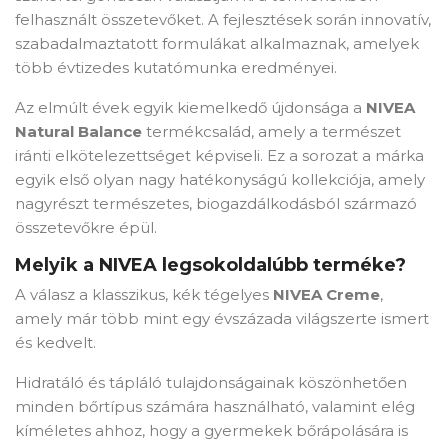
felhasznált összetevőket. A fejlesztések során innovatív,
szabadalmaztatott formulákat alkalmaznak, amelyek
több évtizedes kutatómunka eredményei.
Az elmúlt évek egyik kiemelkedő újdonsága a
NIVEA
Natural Balance
termékcsalád, amely a természet
iránti elkötelezettséget képviseli. Ez a sorozat a márka
egyik első olyan nagy hatékonyságú kollekciója, amely
nagyrészt természetes, biogazdálkodásból származó
összetevőkre épül.
Melyik a NIVEA legsokoldalúbb terméke?
A válasz a klasszikus, kék tégelyes
NIVEA Creme
,
amely már több mint egy évszázada világszerte ismert
és kedvelt.
Hidratáló és tápláló tulajdonságainak köszönhetően
minden bőrtípus számára használható, valamint elég
kíméletes ahhoz, hogy a gyermekek bőrápolására is