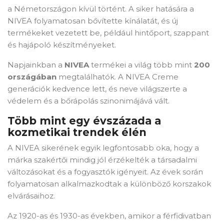
a Németországon kívül történt. A siker hatására a
NIVEA folyamatosan bővítette kínálatát, és új
termékeket vezetett be, például hintőport, szappant
és hajápoló készítményeket.
Napjainkban a
NIVEA
termékei a világ több mint
200
országában
megtalálhatók. A NIVEA Creme
generációk kedvence lett, és neve világszerte a
védelem és a bőrápolás szinonimájává vált.
×
Create wishlist
Több mint egy évszázada a
kozmetikai trendek élén
A NIVEA sikerének egyik legfontosabb oka, hogy a
Wishlist name
márka szakértői mindig jól érzékelték a társadalmi
változásokat és a fogyasztók igényeit. Az évek során
folyamatosan alkalmazkodtak a különböző korszakok
elvárásaihoz.
Отказ
Create wishlist
Az 1920-as és 1930-as években, amikor a férfidivatban