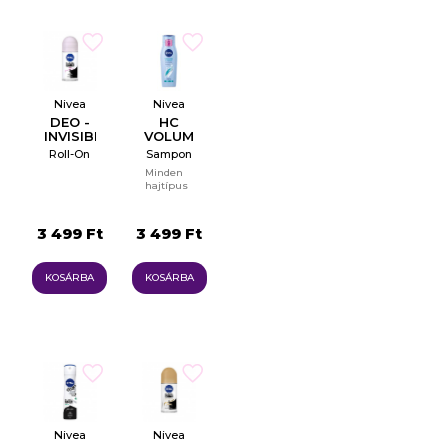
Nivea
Nivea
DEO -
HC
INVISIBLE
VOLUME
ON
CARE
Roll-On
Sampon
BLACK
Minden
&
hajtípus
WHITE
CLEAR
3 499 Ft
3 499 Ft
KOSÁRBA
KOSÁRBA
Nivea
Nivea