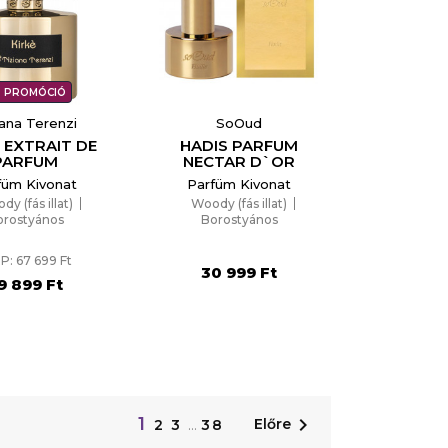
PROMÓCIÓ
iana Terenzi
SoOud
 EXTRAIT DE
HADIS PARFUM
PARFUM
NECTAR D`OR
füm Kivonat
Parfüm Kivonat
y (fás illat)
Woody (fás illat)
orostyános
Borostyános
P: 67 699 Ft
30 999 Ft
9 899 Ft
1

Előre
2
3
…
38