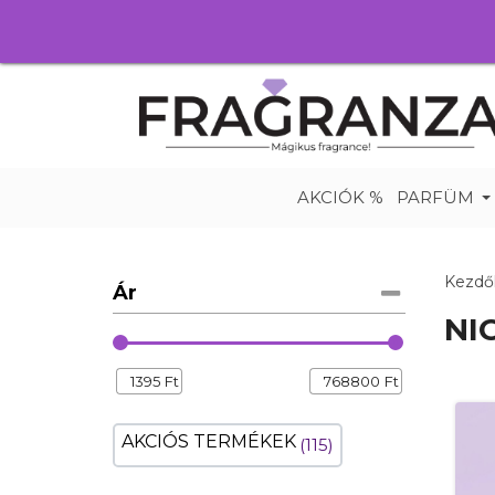
AKCIÓK %
PARFÜM
Kezdő
Ár
NI
1395
Ft
768800
Ft
AKCIÓS TERMÉKEK
115