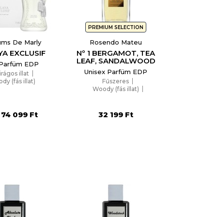
×
PREMIUM SELECTION
ums De Marly
Rosendo Mateu
YA EXCLUSIF
Nº 1 BERGAMOT, TEA
LEAF, SANDALWOOD
 Parfüm EDP
Unisex Parfüm EDP
irágos illat
y (fás illat)
Fűszeres
Woody (fás illat)
Aromás
74 099 Ft
32 199 Ft