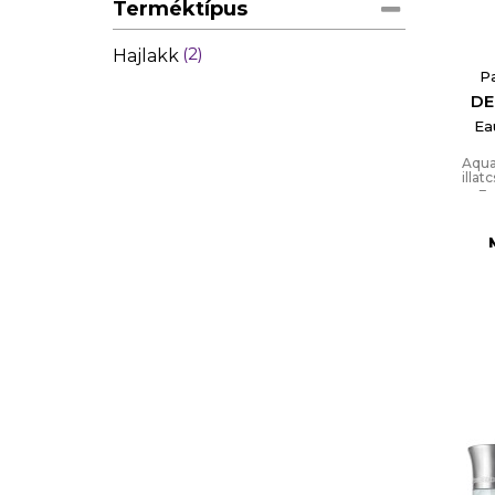
Terméktípus
2
Hajlakk
P
DE
Ea
Aqua
illat
Fr
Me