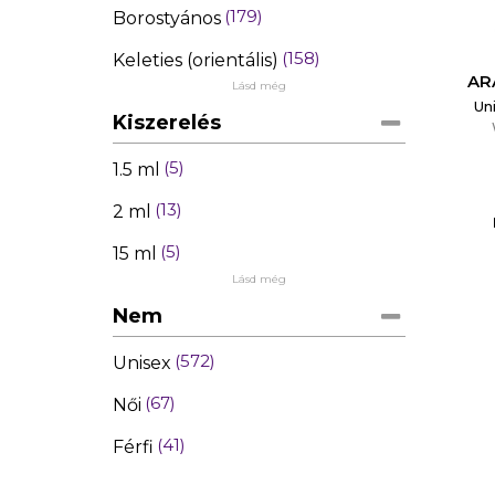
179
Borostyános
158
Keleties (orientális)
AR
Lásd még
Un
Kiszerelés
5
1.5 ml
13
2 ml
5
15 ml
Lásd még
Nem
572
Unisex
67
Női
41
Férfi