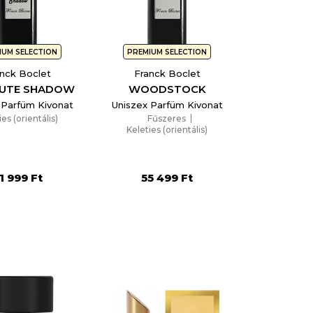
IUM SELECTION
PREMIUM SELECTION
nck Boclet
Franck Boclet
UTE SHADOW
WOODSTOCK
 Parfüm Kivonat
Uniszex Parfüm Kivonat
ies (orientális)
Fűszeres
Keleties (orientális)
1 999 Ft
55 499 Ft