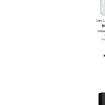
C
Wish
Les L
B
Unis
Me