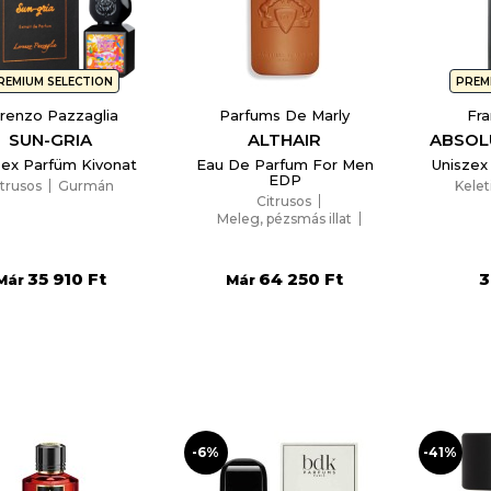
REMIUM SELECTION
PREM
renzo Pazzaglia
Parfums De Marly
Fra
SUN-GRIA
ALTHAIR
ABSOL
zex Parfüm Kivonat
Eau De Parfum For Men
Uniszex
EDP
itrusos
Gurmán
Kelet
Citrusos
Meleg, pézsmás illat
Aromás
35 910 Ft
64 250 Ft
3
Már
Már
-6%
-41%