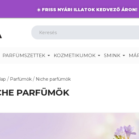
☀️
FRISS NYÁRI ILLATOK KEDVEZŐ ÁRON!
PARFÜMSZETTEK
KOZMETIKUMOK
SMINK
MÁ
lap
Parfümök
Niche parfümök
CHE PARFÜMÖK