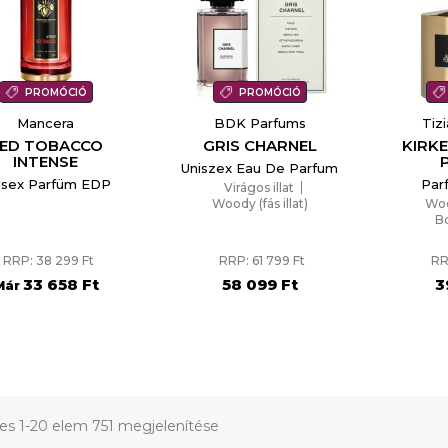
PROMÓCIÓ
PROMÓCIÓ
Mancera
BDK Parfums
Tiz
ED TOBACCO
GRIS CHARNEL
KIRKE
INTENSE
Uniszex Eau De Parfum
isex Parfüm EDP
Par
Virágos illat
Woody (fás illat)
Wood
B
RRP: 38 299 Ft
RRP: 61 799 Ft
RR
33 658 Ft
58 099 Ft
3
Már
jes 1-20 elem 751 megjelenítése