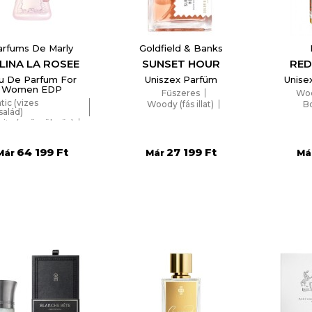
arfums De Marly
Goldfield & Banks
LINA LA ROSEE
SUNSET HOUR
RED
u De Parfum For
Uniszex Parfüm
Unise
Women EDP
Fűszeres
Wood
tic (vizes
Woody (fás illat)
B
család)
Fruity (gyümölcsös)
uity (gyümölcsös)
leg, pézsmás illat
64 199 Ft
27 199 Ft
Már
Már
Má