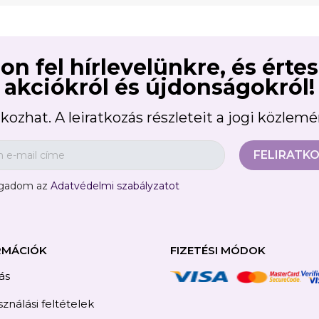
on fel hírlevelünkre, és érte
akciókról és újdonságokról!
kozhat. A leiratkozás részleteit a jogi közlem
ogadom az
Adatvédelmi szabályzatot
RMÁCIÓK
FIZETÉSI MÓDOK
tás
ználási feltételek