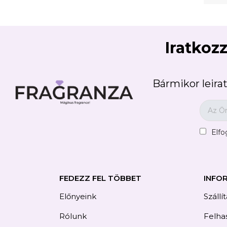
Iratkozz
Bármikor leirat
Elf
FEDEZZ FEL TÖBBET
INFO
Előnyeink
Szállí
Rólunk
Felhas