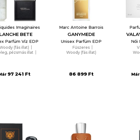
reate wishlist
list name
iquides Imaginaires
Marc Antoine Barrois
Parf
LANCHE BETE
GANYMEDE
VALA
ex Parfüm Víz EDP
Unisex Parfüm EDP
Női
Woody (fás illat)
Fűszeres
V
leg, pézsmás illat
Woody (fás illat)
Wood
Отказ
Create wishlist
Aromás
97 241 Ft
86 899 Ft
Már
Már