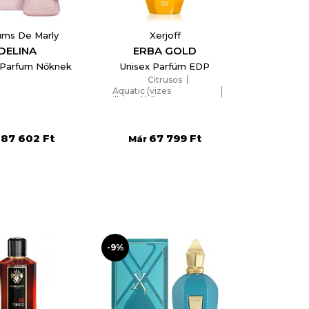
ums De Marly
Xerjoff
DELINA
ERBA GOLD
 Parfum Nőknek
Unisex Parfüm EDP
Citrusos
Aquatic (vizes
illatcsalád)
Fruity (gyümölcsös)
87 602 Ft
67 799 Ft
Már
-9%