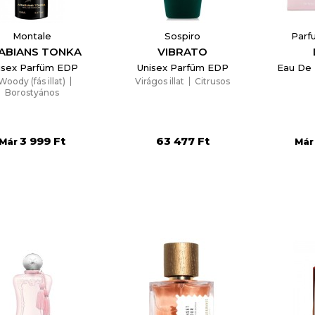
Montale
Sospiro
Parf
ABIANS TONKA
VIBRATO
isex Parfüm EDP
Unisex Parfüm EDP
Eau De
Woody (fás illat)
Virágos illat
Citrusos
Borostyános
3 999 Ft
63 477 Ft
Már
Már