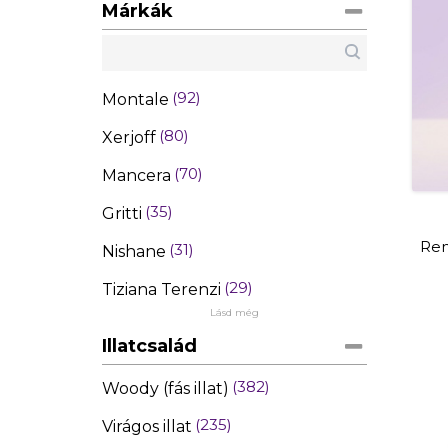
Márkák
92
Montale
80
Xerjoff
70
Mancera
35
Gritti
Ren
31
Nishane
29
Tiziana Terenzi
Lásd még
Illatcsalád
382
Woody (fás illat)
235
Virágos illat