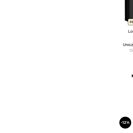
P
Lo
Unis
C
-12%