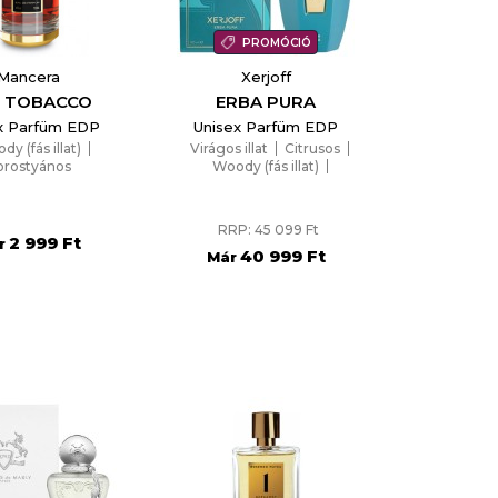
PROMÓCIÓ
Mancera
Xerjoff
 TOBACCO
ERBA PURA
x Parfüm EDP
Unisex Parfüm EDP
y (fás illat)
Virágos illat
Citrusos
orostyános
Woody (fás illat)
Borostyános
RRP: 45 099 Ft
2 999 Ft
r
40 999 Ft
Már