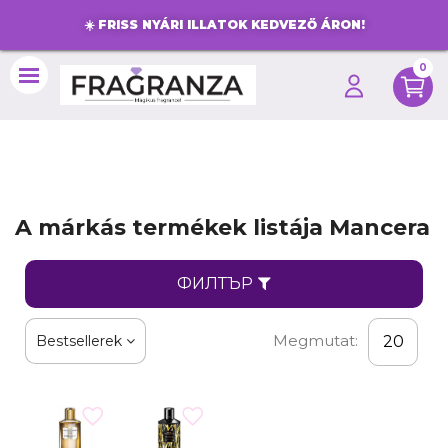
☀️
FRISS NYÁRI ILLATOK KEDVEZŐ ÁRON!
0
search
A márkás termékek listája Mancera
ФИЛТЪР
Megmutat:
Bestsellerek
20