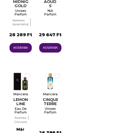
MIDNIGHT
AOUD
GOLD
S
Unisex
Női
Parfüm
Parfüm
EDP
EDP
Keleties
(orientális)
Woody
(fás illat)
28 289 Ft
29 647 Ft
KOSÁRBA
KOSÁRBA
Mancera
Mancera
LEMON
CINQUE
LINE
TERRE
Eau De
Unisex
Parfum
Parfüm
Víz EDP
Aromás
Citrusos
Már
26 399 Ft