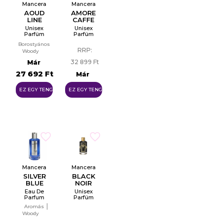
Mancera
Mancera
AOUD
AMORE
LINE
CAFFE
Unisex
Unisex
Parfüm
Parfüm
EDP
EDP
Borostyános
RRP:
Woody
(fás illat)
Már
32 899 Ft
27 692 Ft
Már
29 299 Ft
EZ EGY TENGER
EZ EGY TENGER
Mancera
Mancera
SILVER
BLACK
BLUE
NOIR
Eau De
Unisex
Parfum
Parfüm
EDP
Aromás
Woody
(fás illat)