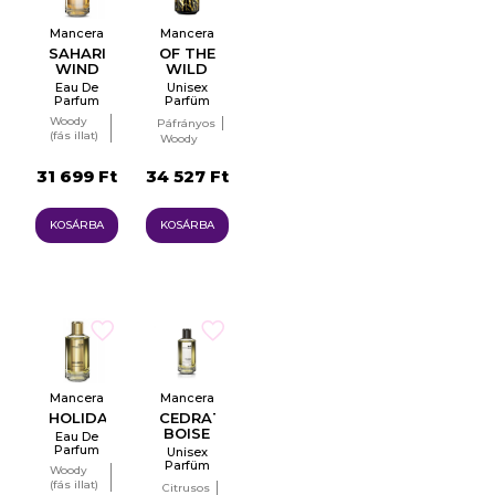
Mancera
Mancera
SAHARIAN
OF THE
WIND
WILD
Eau De
Unisex
Parfum
Parfüm
EDP
Woody
Páfrányos
(fás illat)
Woody
Borostyános
(fás illat)
31 699 Ft
34 527 Ft
KOSÁRBA
KOSÁRBA
Mancera
Mancera
HOLIDAYS
CEDRAT
BOISE
Eau De
Parfum
Unisex
Parfüm
Woody
EDP
(fás illat)
Citrusos