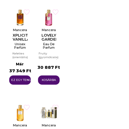
Mancera
Mancera
XPLICIT
LOVELY
VANILLA
GARDEN
Unisex
Eau De
Parfüm
Parfum
EDP
For
Keleties
Fruity
Women
(orientális)
(gyümölcsös)
EDP
Gurmán
Már
Virágos
30 887 Ft
illat
37 349 Ft
EZ EGY TENGER
KOSÁRBA
Mancera
Mancera