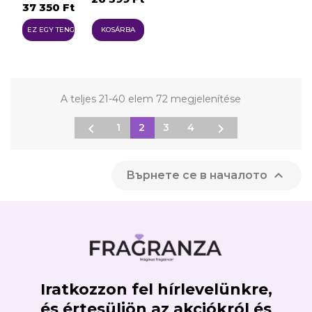
37 350 Ft
EZ EGY TENGER
KOSÁRBA
A teljes 21-40 elem 72 megjelenítése


1
2
3
4

Върнете се в началото
Iratkozzon fel hírlevelünkre,
és értesüljön az akciókról és