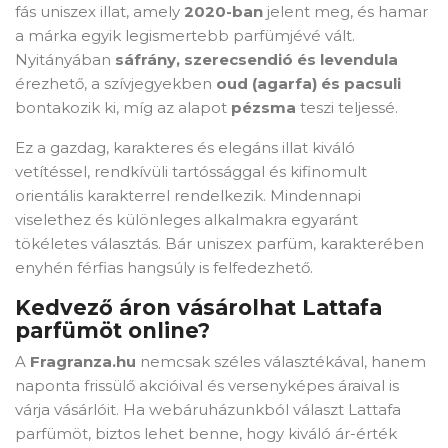
fás uniszex illat, amely
2020-ban
jelent meg, és hamar
a márka egyik legismertebb parfümjévé vált.
Nyitányában
sáfrány, szerecsendió és levendula
érezhető, a szívjegyekben
oud (agarfa) és pacsuli
bontakozik ki, míg az alapot
pézsma
teszi teljessé.
Ez a gazdag, karakteres és elegáns illat kiváló
vetítéssel, rendkívüli tartóssággal és kifinomult
orientális karakterrel rendelkezik. Mindennapi
viselethez és különleges alkalmakra egyaránt
tökéletes választás. Bár uniszex parfüm, karakterében
enyhén férfias hangsúly is felfedezhető.
Kedvező áron vásárolhat Lattafa
parfümöt online?
A
Fragranza.hu
nemcsak széles választékával, hanem
naponta frissülő akcióival és versenyképes áraival is
várja vásárlóit. Ha webáruházunkból választ Lattafa
parfümöt, biztos lehet benne, hogy kiváló ár-érték