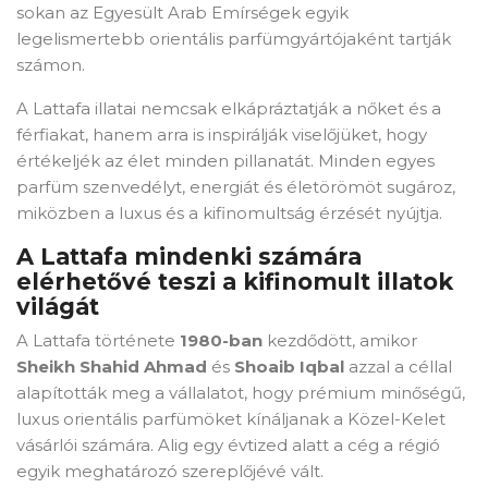
sokan az Egyesült Arab Emírségek egyik
legelismertebb orientális parfümgyártójaként tartják
számon.
A Lattafa illatai nemcsak elkápráztatják a nőket és a
férfiakat, hanem arra is inspirálják viselőjüket, hogy
értékeljék az élet minden pillanatát. Minden egyes
parfüm szenvedélyt, energiát és életörömöt sugároz,
miközben a luxus és a kifinomultság érzését nyújtja.
A Lattafa mindenki számára
elérhetővé teszi a kifinomult illatok
világát
A Lattafa története
1980-ban
kezdődött, amikor
Sheikh Shahid Ahmad
és
Shoaib Iqbal
azzal a céllal
alapították meg a vállalatot, hogy prémium minőségű,
luxus orientális parfümöket kínáljanak a Közel-Kelet
vásárlói számára. Alig egy évtized alatt a cég a régió
egyik meghatározó szereplőjévé vált.