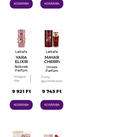
KOSÁRBA
KOSÁRBA
Lattafa
Lattafa
YARA
MAYAR
ELIXIR
CHERRY
INTENSE
Nőknek
Unisex
Parfüm
Parfüm
EDP
EDP
Virágos
Fruity
illat
(gyümölcsös)
Keleties
Gurmán
(orientális)
9 921 Ft
9 745 Ft
Fruity
(gyümölcsös)
KOSÁRBA
KOSÁRBA