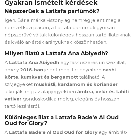
Gyakran ismételt kérdések
Népszerűek a Lattafa parfümök?
Igen. Bár a márka viszonylag nemrég jelent meg a
nemzetközi piacon, a Lattafa parfümök gyorsan
népszerűvé váltak különleges, hosszan tartó illataiknak
és kiváló ár-érték arányuknak köszönhetően.
Milyen illatú a Lattafa Ana Abiyedh?
A
Lattafa Ana Abiyedh
egy fás-fűszeres uniszex illat,
amely
2016-ban
jelent meg. Fejjegyeiben
nashi
körte, kumkvat és bergamott
található. A
szívjegyeket
muskátli, kardamom és koriander
alkotják, míg az alapjegyekben
ámbra, velúr és tahiti
vetiver
gondoskodik a meleg, elegáns és hosszan
tartó lezárásról.
Különleges illat a Lattafa Bade'e Al Oud
Oud for Glory?
A
Lattafa Bade'e Al Oud Oud for Glory
egy ámbrás-