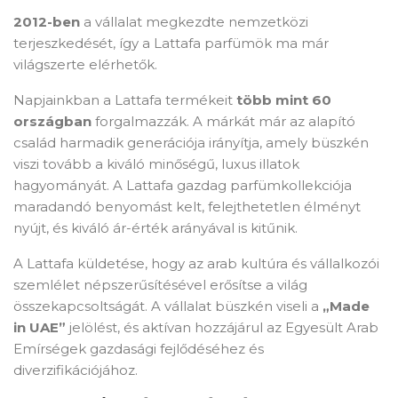
2012-ben
a vállalat megkezdte nemzetközi
terjeszkedését, így a Lattafa parfümök ma már
világszerte elérhetők.
Napjainkban a Lattafa termékeit
több mint 60
országban
forgalmazzák. A márkát már az alapító
család harmadik generációja irányítja, amely büszkén
viszi tovább a kiváló minőségű, luxus illatok
hagyományát. A Lattafa gazdag parfümkollekciója
maradandó benyomást kelt, felejthetetlen élményt
nyújt, és kiváló ár-érték arányával is kitűnik.
A Lattafa küldetése, hogy az arab kultúra és vállalkozói
szemlélet népszerűsítésével erősítse a világ
összekapcsoltságát. A vállalat büszkén viseli a
„Made
in UAE”
jelölést, és aktívan hozzájárul az Egyesült Arab
Emírségek gazdasági fejlődéséhez és
diverzifikációjához.