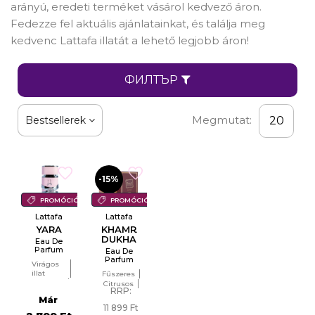
arányú, eredeti terméket vásárol kedvező áron.
Fedezze fel aktuális ajánlatainkat, és találja meg
kedvenc Lattafa illatát a lehető legjobb áron!
ФИЛТЪР
Megmutat:
Bestsellerek
20
-15%
PROMÓCIÓ
PROMÓCIÓ
Lattafa
Lattafa
YARA
KHAMRAH
DUKHAN
Eau De
Parfum
Eau De
For
Parfum
Virágos
Women
For Men
illat
Fűszeres
EDP
EDP
Citrusos
Citrusos
RRP:
Meleg,
Keleties
Már
pézsmás
(orientális)
11 899 Ft
illat