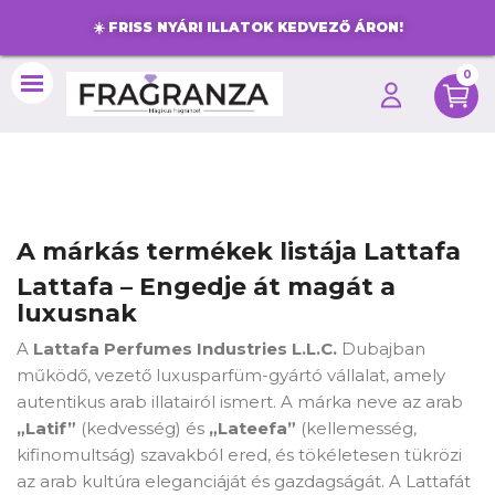
☀️
FRISS NYÁRI ILLATOK KEDVEZŐ ÁRON!
0
search
A márkás termékek listája Lattafa
Lattafa – Engedje át magát a
luxusnak
A
Lattafa Perfumes Industries L.L.C.
Dubajban
működő, vezető luxusparfüm-gyártó vállalat, amely
autentikus arab illatairól ismert. A márka neve az arab
„Latif”
(kedvesség) és
„Lateefa”
(kellemesség,
kifinomultság) szavakból ered, és tökéletesen tükrözi
az arab kultúra eleganciáját és gazdagságát. A Lattafát