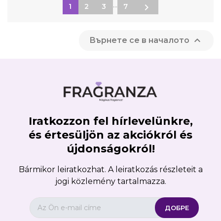
…

1
2
3
7

Върнете се в началото
Iratkozzon fel hírlevelünkre,
és értesüljön az akciókról és
újdonságokról!
Bármikor leiratkozhat. A leiratkozás részleteit a
jogi közlemény tartalmazza.