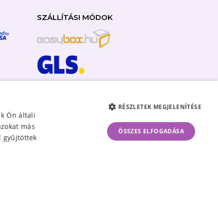
SZÁLLÍTÁSI MÓDOK
RÉSZLETEK MEGJELENÍTÉSE
k Ön általi
 azokat más
ÖSSZES ELFOGADÁSA
 gyűjtöttek