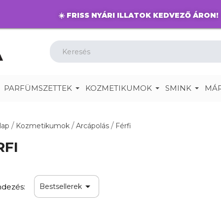
☀️
FRISS NYÁRI ILLATOK KEDVEZŐ ÁRON!
PARFÜMSZETTEK
KOZMETIKUMOK
SMINK
MÁ
lap
Kozmetikumok
Arcápolás
Férfi
RFI

dezés:
Bestsellerek