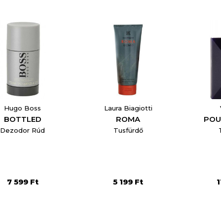
Hugo Boss
Laura Biagiotti
BOTTLED
ROMA
POU
Dezodor Rúd
Tusfürdő
reate wishlist
7 599 Ft
5 199 Ft
1
list name