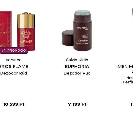
PROMÓCIÓ
Versace
Calvin Klein
EROS FLAME
EUPHORIA
MEN M
Dezodor Rúd
Dezodor Rúd
Hidr
Férf
10 599 Ft
7 199 Ft
1