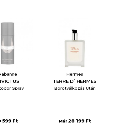
Rabanne
Hermes
NVICTUS
TERRE D`HERMES
odor Spray
Borotválkozás Után
9 599 Ft
28 199 Ft
Már