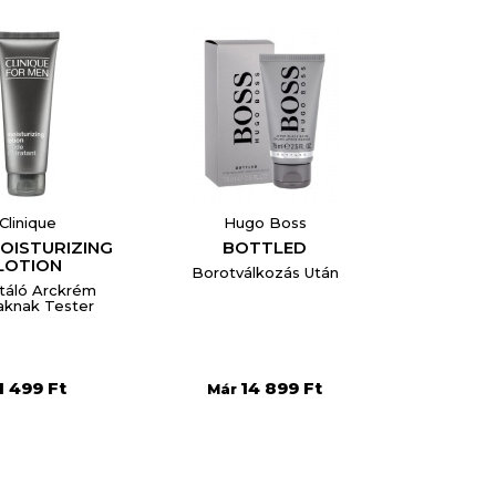
Clinique
Hugo Boss
OISTURIZING
BOTTLED
LOTION
Borotválkozás Után
atáló Arckrém
iaknak Tester
1 499 Ft
14 899 Ft
Már