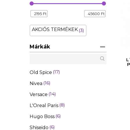
2195
Ft
45600
Ft
AKCIÓS TERMÉKEK
3
Márkák
L
17
Old Spice
16
Nivea
14
Versace
8
L'Oreal Paris
6
Hugo Boss
6
Shiseido