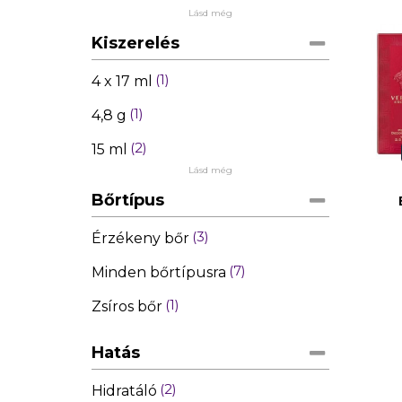
Lásd még
Kiszerelés
1
4 x 17 ml
1
4,8 g
2
15 ml
Lásd még
Bőrtípus
3
Érzékeny bőr
7
Minden bőrtípusra
1
Zsíros bőr
Hatás
2
Hidratáló