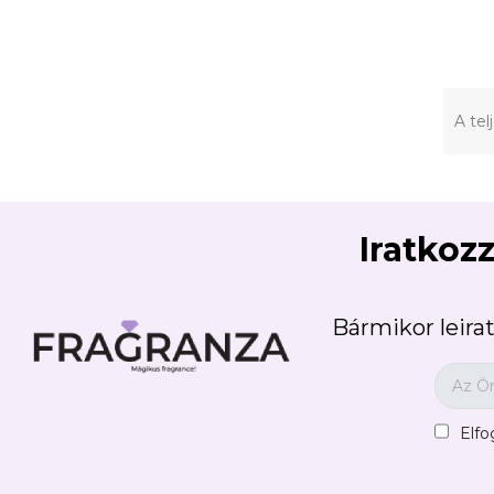
A tel
Iratkozz
Bármikor leirat
Elf