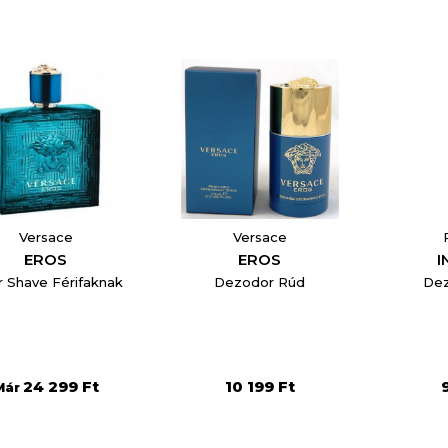
Отказ
Create wishlist
Versace
Versace
EROS
EROS
I
r Shave Férifaknak
Dezodor Rúd
Dez
24 299 Ft
10 199 Ft
Már