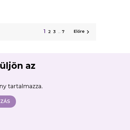
1

Előre
2
3
…
7
süljön az
ény tartalmazza.