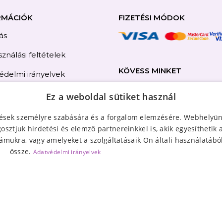
RMÁCIÓK
FIZETÉSI MÓDOK
tás
ználási feltételek
KÖVESS MINKET
édelmi irányelvek
i jog
Ez a weboldal sütiket használ
olat
tések személyre szabására és a forgalom elemzésére. Webhelyün
sztjuk hirdetési és elemző partnereinkkel is, akik egyesíthetik
térkép
ámukra, vagy amelyeket a szolgáltatásaik Ön általi használatából
össze.
Adatvédelmi irányelvek