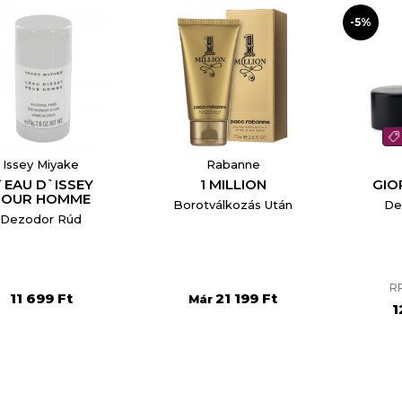
-5%
Issey Miyake
Rabanne
`EAU D`ISSEY
1 MILLION
GIO
POUR HOMME
Borotválkozás Után
De
Dezodor Rúd
RR
11 699 Ft
21 199 Ft
Már
1