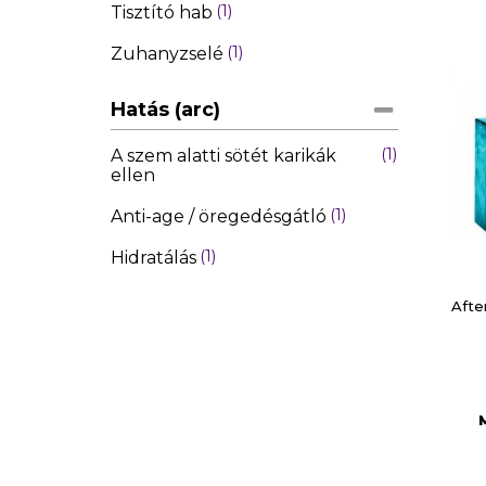
1
Tisztító hab
1
Zuhanyzselé
Hatás (arc)
1
A szem alatti sötét karikák
ellen
1
Anti-age / öregedésgátló
1
Hidratálás
Afte