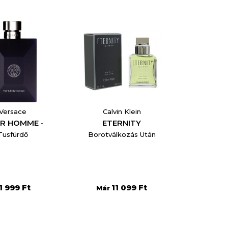
Versace
Calvin Klein
R HOMME -
ETERNITY
Tusfürdő
Borotválkozás Után
×
1 999 Ft
11 099 Ft
Már