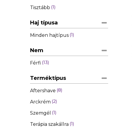
1
Tisztább
Haj típusa
1
Minden hajtípus
Nem
13
Férfi
Terméktípus
C
8
Aftershave
2
Arckrém
Wish
1
Szemgél
1
Terápia szakállra