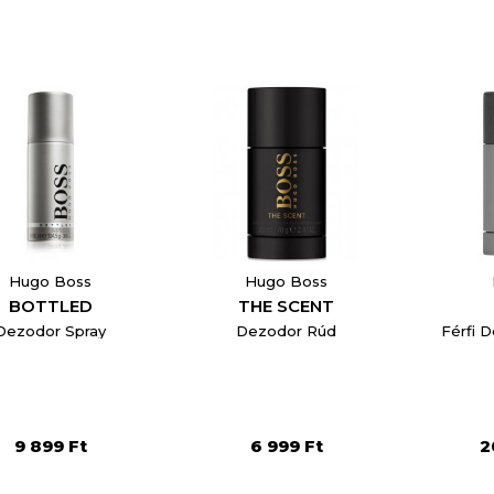
Hugo Boss
Hugo Boss
BOTTLED
THE SCENT
Dezodor Spray
Dezodor Rúd
Férfi 
9 899 Ft
6 999 Ft
2