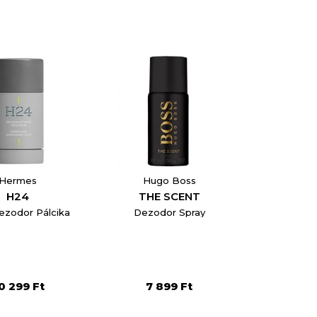
Hermes
Hugo Boss
H24
THE SCENT
Dezodor Pálcika
Dezodor Spray
0 299 Ft
7 899 Ft