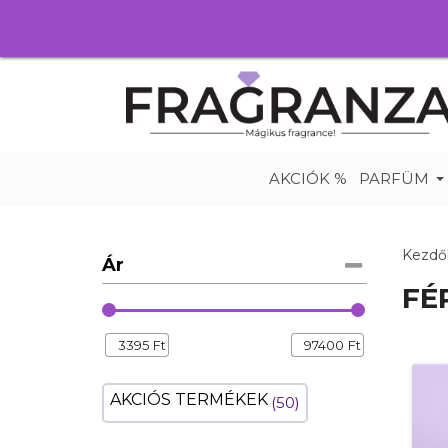
AKCIÓK %
PARFÜM
Kezdő
Ár
FÉ
3395
Ft
97400
Ft
AKCIÓS TERMÉKEK
50