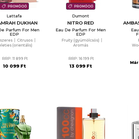
PROMÓCIÓ
PROMÓCIÓ
Lattafa
Dumont
AMRAH DUKHAN
NITRO RED
AMBA
De Parfum For Men
Eau De Parfum For Men
Eau
EDP
EDP
F
szeres
Citrusos
Fruity (gyümölcsös)
leties (orientális)
Aromás
Wood
RRP: 11 899 Ft
RRP: 16 199 Ft
Már
10 099 Ft
13 099 Ft