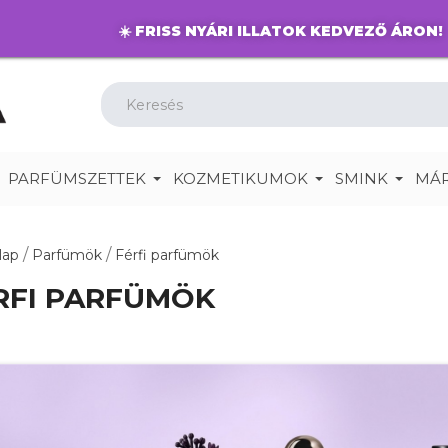
☀️
FRISS NYÁRI ILLATOK KEDVEZŐ ÁRON!
PARFÜMSZETTEK
KOZMETIKUMOK
SMINK
MÁ
lap
Parfümök
Férfi parfümök
RFI PARFÜMÖK