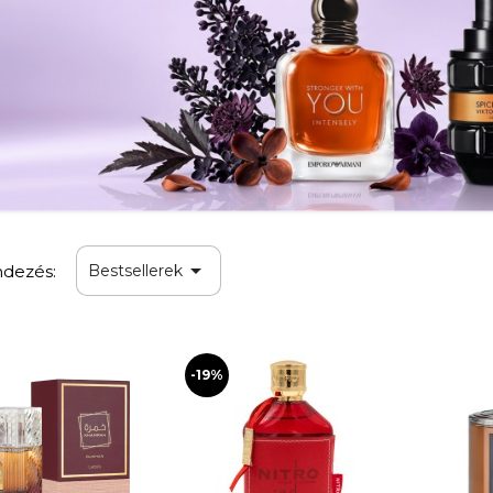

dezés:
Bestsellerek
-19%