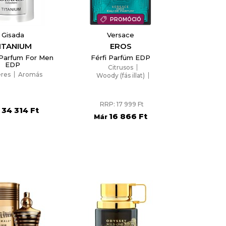
PROMÓCIÓ
Gisada
Versace
ITANIUM
EROS
Parfum For Men
Férfi Parfüm EDP
EDP
Citrusos
eres
Aromás
Woody (fás illat)
Aromás
RRP: 17 999 Ft
34 314 Ft
r
16 866 Ft
Már
×