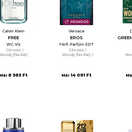
PROMÓCIÓ
Calvin Klein
Versace
FREE
EROS
GREE
WC Víz
Férfi Parfüm EDT
Citrusos
Citrusos
Woody (fás illat)
Woody (fás illat)
Wood
Aromás
8 585 Ft
14 091 Ft
Már
Már
Má