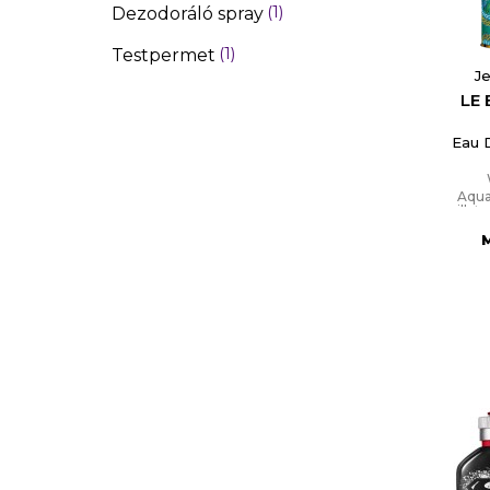
1
Dezodoráló spray
1
Testpermet
Je
LE
Eau 
Aqua
illat
C