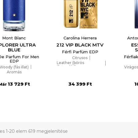
Mont Blanc
Carolina Herrera
Anto
PLORER ULTRA
212 VIP BLACK MTV
ES
BLUE
Férfi Parfüm EDP
De Parfum For Men
Férfia
Citrusos
EDP
Leather (bőrös
illatcsalád)
Woody (fás illat)
Virágos 
Aromás
Aromás
13 729 Ft
34 399 Ft
1
Már
jes 1-20 elem 619 megjelenítése