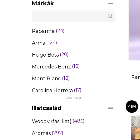
Márkák
24
Rabanne
24
Armaf
20
Hugo Boss
18
Mercedes Benz
Ren
18
Mont Blanc
17
Carolina Herrera
Lásd még
-15%
Illatcsalád
486
Woody (fás illat)
292
Aromás