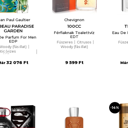
an Paul Gaultier
Chevignon
 BEAU PARADISE
100CC
T
GARDEN
Férfiaknak Toalettvíz
Eau De 
EDT
De Parfum For Men
EDP
Fűszeres
Citrusos
Fűsz
Woody (fás illat)
Woody (fás illat)
tic (vizes
család)
Friss zöld
32 076 Ft
9 599 Ft
Már
Má
-14%
reate wishlist