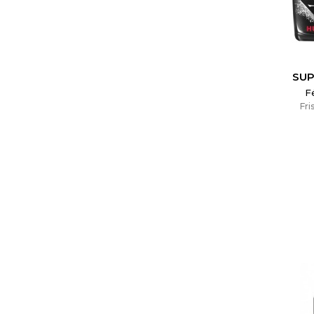
Wish
SUP
F
Fri