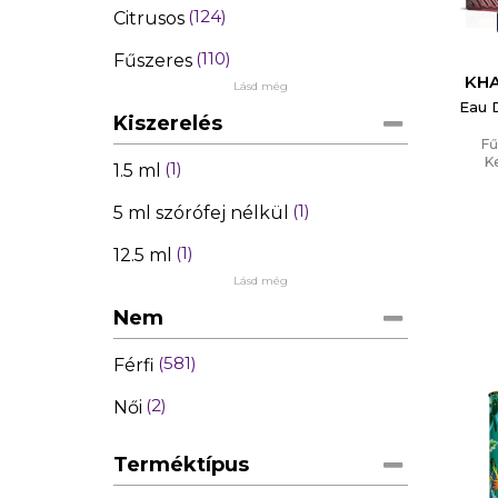
124
Citrusos
110
Fűszeres
KH
Lásd még
Eau 
Kiszerelés
Fű
Ke
1
1.5 ml
1
5 ml szórófej nélkül
1
12.5 ml
Lásd még
Nem
581
Férfi
2
Női
Terméktípus