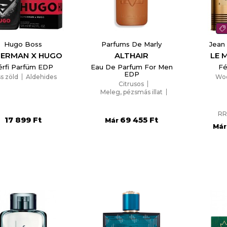
list name
Hugo Boss
Parfums De Marly
Jean 
ERMAN X HUGO
ALTHAIR
LE 
Отказ
Create wishlist
érfi Parfüm EDP
Eau De Parfum For Men
Fé
EDP
ss zöld
Aldehides
Wood
Citrusos
Meleg, pézsmás illat
Aromás
RR
17 899 Ft
69 455 Ft
Már
Már