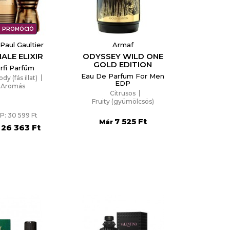
PROMÓCIÓ
Paul Gaultier
Armaf
MALE ELIXIR
ODYSSEY WILD ONE
GOLD EDITION
rfi Parfüm
Eau De Parfum For Men
y (fás illat)
EDP
Aromás
Citrusos
Fruity (gyümölcsös)
P: 30 599 Ft
7 525 Ft
Már
26 363 Ft