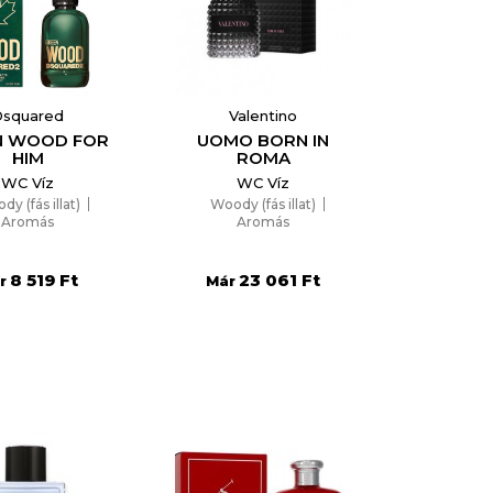
Dsquared
Valentino
N WOOD FOR
UOMO BORN IN
HIM
ROMA
WC Víz
WC Víz
y (fás illat)
Woody (fás illat)
Aromás
Aromás
8 519 Ft
23 061 Ft
r
Már