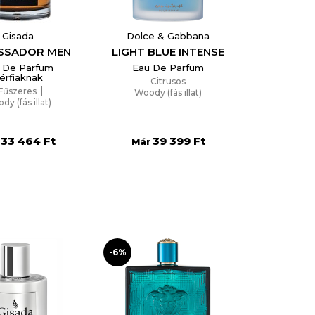
Gisada
Dolce & Gabbana
SSADOR MEN
LIGHT BLUE INTENSE
 De Parfum
Eau De Parfum
érfiaknak
Citrusos
Fűszeres
Woody (fás illat)
y (fás illat)
Aquatic (vizes illatcsalád)
33 464 Ft
39 399 Ft
Már
-6%