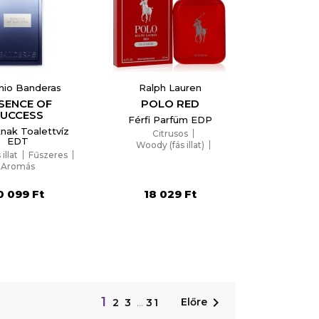
nio Banderas
Ralph Lauren
SENCE OF
POLO RED
SUCCESS
Férfi Parfüm EDP
knak Toalettvíz
Citrusos
EDT
Woody (fás illat)
illat
Fűszeres
Borostyános
Aromás
0 099 Ft
18 029 Ft
1

Előre
2
3
…
31