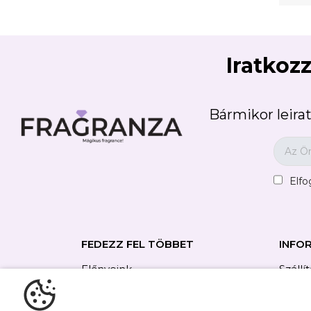
Iratkozz
Bármikor leirat
Elf
FEDEZZ FEL TÖBBET
INFO
Előnyeink
Szállí
Rólunk
Felhas