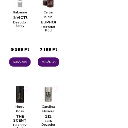
Rabanne
Calvin
Klein
INVICTUS
EUPHORIA
Dezodor
Spray
Dezodor
Rúd
9 599 Ft
7 199 Ft
KOSÁRBA
KOSÁRBA
Hugo
Carolina
Boss
Herrera
THE
212
SCENT
Férfi
Dezodor
Dezodor