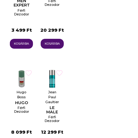
MEN
Férfi
EXPERT
Dezodor
Pálcika
SHIRT
Férfi
PROTECT
Dezodor
48
Spray
HOURS
3 499 Ft
20 299 Ft
KOSÁRBA
KOSÁRBA
Hugo
Jean
Boss
Paul
Gaultier
HUGO
LE
Férfi
Dezodor
MALE
Spray
Férfi
Dezodor
Spray
8 099 Ft
12 299 Ft