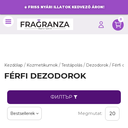
☀️
FRISS NYÁRI ILLATOK KEDVEZŐ ÁRON!
0
search
Kezdőlap
Kozmetikumok
Testápolás
Dezodorok
Férfi d
FÉRFI DEZODOROK
ФИЛТЪР
Megmutat:
Bestsellerek
20