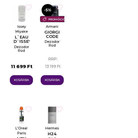
-5%
PROMÓCIÓ
Issey
Armani
Miyake
GIORGIO
CODE
L`EAU
D`ISSEY
Dezodor
POUR
Rúd
Dezodor
HOMME
Rúd
RRP:
11 699 Ft
13 199 Ft
12 500 Ft
KOSÁRBA
KOSÁRBA
L'Oreal
Hermes
Paris
H24