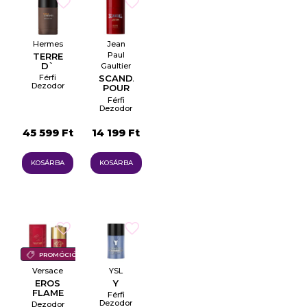
Hermes
Jean
Paul
TERRE
D`
Gaultier
Férfi
SCANDAL
Dezodor
POUR
Pálcika
HOMME
Férfi
Dezodor
Pálcika
45 599 Ft
14 199 Ft
KOSÁRBA
KOSÁRBA
PROMÓCIÓ
Versace
YSL
EROS
Y
FLAME
Férfi
Dezodor
Dezodor