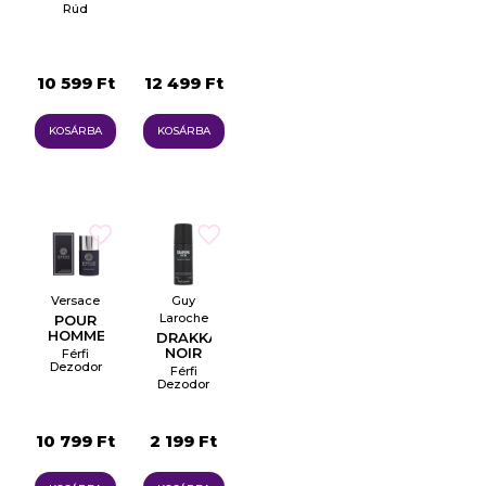
Pálcika
Rúd
10 599 Ft
12 499 Ft
×
Create wishlist
KOSÁRBA
KOSÁRBA
Wishlist name
Отказ
Create wishlist
Versace
Guy
Laroche
POUR
HOMME
DRAKKAR
NOIR
Férfi
Dezodor
Férfi
Pálcika
Dezodor
Spray
10 799 Ft
2 199 Ft