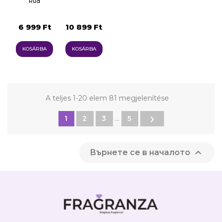
Pálcika
Rúd
6 999 Ft
10 899 Ft
KOSÁRBA
KOSÁRBA
A teljes 1-20 elem 81 megjelenítése

1
2
3
…
5

Върнете се в началото