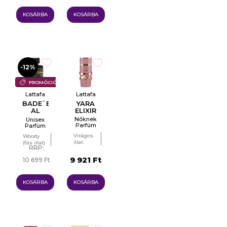
KOSÁRBA
KOSÁRBA
-12%
PROMÓCIÓ
Lattafa
Lattafa
BADE`E
YARA
AL
ELIXIR
OUD
Nőknek
Unisex
FOR
Parfüm
Parfüm
GLORY
EDP
EDP
Virágos
Woody
illat
(fás illat)
RRP:
Keleties
Borostyános
(orientális)
9 921 Ft
10 699 Ft
Fruity
(gyümölcsös)
9 396 Ft
KOSÁRBA
KOSÁRBA