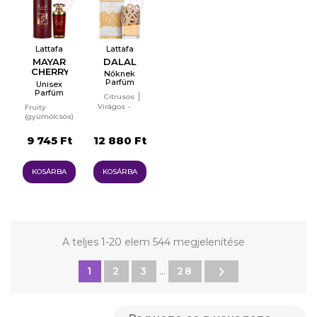
Lattafa
Lattafa
MAYAR
DALAL
CHERRY
Nőknek
INTENSE
Parfüm
Unisex
EDP
Parfüm
Citrusos
EDP
Virágos -
Fruity
gyümölcsös
(gyümölcsös)
Gurmán
9 745 Ft
12 880 Ft
KOSÁRBA
KOSÁRBA
A teljes 1-20 elem 544 megjelenítése

1
2
3
…
28