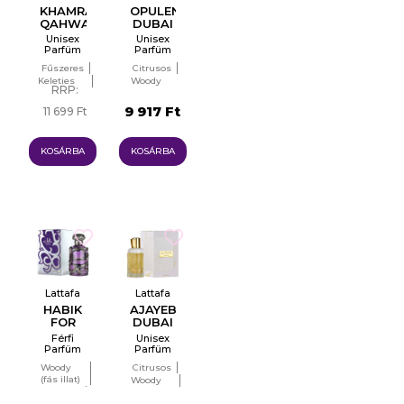
KHAMRAH
OPULENT
QAHWA
DUBAI
Unisex
Unisex
Parfüm
Parfüm
EDP
EDP
Fűszeres
Citrusos
Keleties
Woody
RRP:
(orientális)
(fás illat)
Borostyános
9 917 Ft
11 699 Ft
10 299 Ft
KOSÁRBA
KOSÁRBA
Lattafa
Lattafa
HABIK
AJAYEB
FOR
DUBAI
MEN
PORTAIT
Férfi
Unisex
Parfüm
Parfüm
EDP
EDP
Woody
Citrusos
(fás illat)
Woody
Aromás
(fás illat)