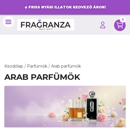
☀️
FRISS NYÁRI ILLATOK KEDVEZŐ ÁRON!
0
search
Kezdőlap
Parfümök
Arab parfümök
ARAB PARFÜMÖK