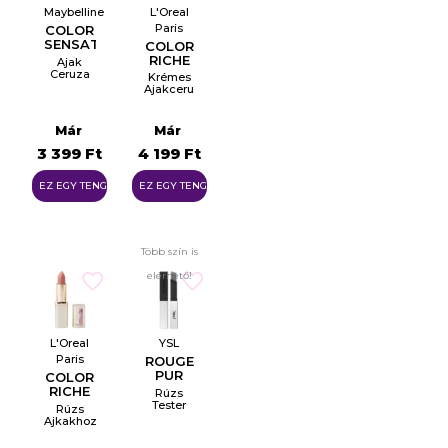
Maybelline
L'Oreal
Paris
COLOR
SENSATIONAL
COLOR
LIP
RICHE
Ajak
LINER
Ceruza
Krémes
Ajakceruza
Már
Már
3 399 Ft
4 199 Ft
EZ EGY TENGER
EZ EGY TENGER
Több szín is
elérhető!
L'Oreal
YSL
Paris
ROUGE
PUR
COLOR
COUTURE
RICHE
Rúzs
THE
NATURALS
Tester
Rúzs
SLIM
Ajkakhoz