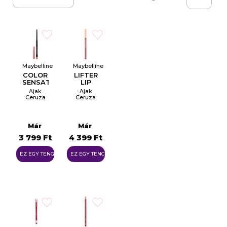
Maybelline
Maybelline
COLOR
LIFTER
SENSATIONAL
LIP
SHAPING
LINER
Ajak
Ajak
LIP
Ceruza
Ceruza
LINER
Már
Már
3 799 Ft
4 399 Ft
EZ EGY TENGER
EZ EGY TENGER