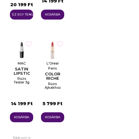
14 199 Ft
20 199 Ft
EZ EGY TENGER
KOSÁRBA
MAC
L'Oreal
Paris
SATIN
LIPSTICK
COLOR
RICHE
Rúzs
Tester 3g
ROUGE
Rúzs
Ajkakhoz
14 199 Ft
5 799 Ft
KOSÁRBA
KOSÁRBA
Több szín is