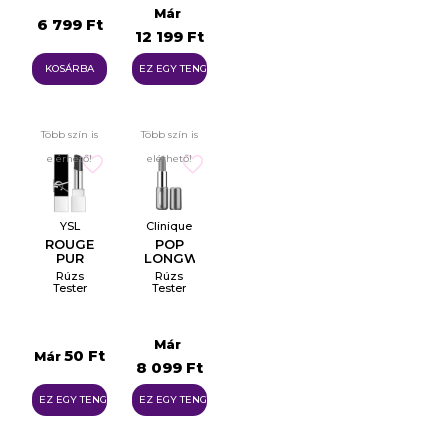
Már
6 799 Ft
12 199 Ft
KOSÁRBA
EZ EGY TENGER
Több szín is
Több szín is
elérhető!
elérhető!
YSL
Clinique
ROUGE
POP
PUR
LONGWEAR
CОUTURE
LIPSTICK
Rúzs
Rúzs
THE
Tester
Tester
BOLD
Már
50 Ft
Már
8 099 Ft
EZ EGY TENGER
EZ EGY TENGER