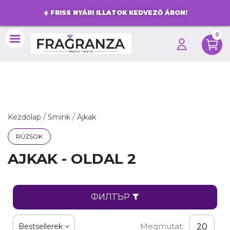
☀️
FRISS NYÁRI ILLATOK KEDVEZŐ ÁRON!
0
search
Kezdőlap
Smink
Ajkak
RÚZSOK
AJKAK - OLDAL 2
ФИЛТЪР
Megmutat:
Bestsellerek
20