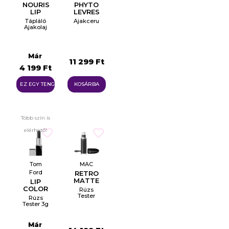
NOURISHING
PHYTO
LIP
LEVRES
OILS
PERFECT
Tápláló
Ajakceruza
LIP
Ajakolaj
LINER
7ml
4 ROSE
PASSION
×
Már
Create wishlist
11 299 Ft
4 199 Ft
EZ EGY TENGER
KOSÁRBA
Wishlist name
Több szín is
elérhető!
Отказ
Create wishlist
Tom
MAC
Ford
RETRO
MATTE
LIP
LIQUID
COLOR
Rúzs
LIPCOLOR
MATTE
Tester
Rúzs
5ml
Tester 3g
Már