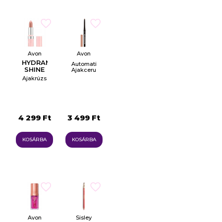
Avon
Avon
HYDRAMATIC
Automatikus
SHINE
Ajakceruza
LIPSTICK
Ajakrúzs
4 299 Ft
3 499 Ft
KOSÁRBA
KOSÁRBA
Avon
Sisley