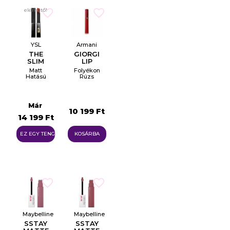
elérhető!
YSL
Armani
THE
GIORGIO
SLIM
LIP
VELVET
MAESTRO
Matt
Folyékony
RADICAL
400
Hatású
Rúzs
Rúzs 2g
Tester
Már
10 199 Ft
14 199 Ft
EZ EGY TENGER
KOSÁRBA
Maybelline
Maybelline
SSTAY
SSTAY