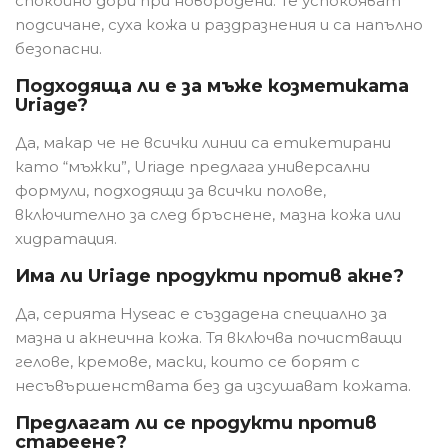
спокойно дори при новородени. Те успокояват
подсичане, суха кожа и раздразнения и са напълно
безопасни.
Подходяща ли е за мъже козметиката
Uriage?
Да, макар че не всички линии са етикетирани
като “мъжки”, Uriage предлага универсални
формули, подходящи за всички полове,
включително за след бръснене, мазна кожа или
хидратация.
Има ли Uriage продукти против акне?
Да, серията Hyseac е създадена специално за
мазна и акнеична кожа. Тя включва почистващи
гелове, кремове, маски, които се борят с
несъвършенствата без да изсушават кожата.
Предлагат ли се продукти против
стареене?