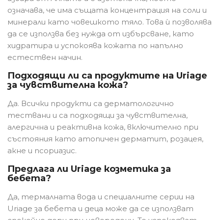
означава, че има същата концентрация на соли и
минерали като човешкото тяло. Това ѝ позволява
да се използва без нужда от избърсване, като
хидратира и успокоява кожата по напълно
естествен начин.
Подходящи ли са продуктите на Uriage
за чувствителна кожа?
Да. Всички продукти са дерматологично
тествани и са подходящи за чувствителна,
алергична и реактивна кожа, включително при
състояния като атопичен дерматит, розацея,
акне и псориазис.
Предлага ли Uriage козметика за
бебета?
Да, термалната вода и специалните серии на
Uriage за бебета и деца може да се използват