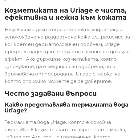
Козметиката на Uriage е чиста,
ефективна и нежна към кожата
Независимо дали търсите нежна хидратация,
успокояване на раздразнена кожа или решение за
конкретен дерматологичен проблем, Uriage
предлага надеждни продукти с клинично доказан
ефект. Ако държите козметиката, която
използвате, да е медицински одобрена, но и
вдъхновена от природата, Uriage е марка, на
която спокойно можете да се доверите.
Често задавани въпроси
Какво представлява термалната вода
Uriage?
Термалната вода Uriage, която е основна
съставка в козметиката на френската марка,
извира от Алпите и е изотонична, което