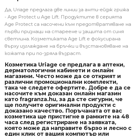
Да, Uriage предлага две линии за анти-ейдж грижа
- Age Protect и Age Lift. Продуктите в серията
Age Protect са насочени към предотвратяване на
първи признаци на стареене и защита от синя
светлина. Козметиката Age Lift е фокусирана
върху изглаждане на бръчки и възстановяване на
кожата при по-зряла възраст.
Козметика Uriage се предлага в аптеки,
дерматологични кабинети и онлайн
магазини. Често може да се открият и
различни промоционални комплекти,
така че следете офертите. Добре е да се
насочите към доказан онлайн магазин
като fragranza.hu, за да сте сигурни, че
ще получите оригинални продукти с
доказано качество. Поръчаната от вас
козметика ще пристигне в рамките на 48
часа след регистриране на заявката,
която може да направите бързо и лесно с
един клик от вашия компютър или