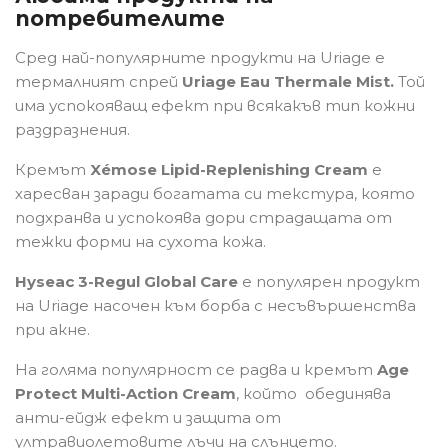
потребителите
Сред най-популярните продукти на Uriage е
термалният спрей
Uriage Eau Thermale Mist.
Той
има успокояващ ефект при всякакъв тип кожни
раздразнения.
Кремът
Xémose Lipid-Replenishing Cream
е
харесван заради богатата си текстура, която
×
подхранва и успокоява дори страдащата от
Create wishlist
тежки форми на сухота кожа.
Hyseac 3-Regul Global Care
е популярен продукт
Wishlist name
на Uriage насочен към борба с несъвършенства
при акне.
На голяма популярност се радва и кремът
Age
Отказ
Create wishlist
Protect Multi-Action Cream
, който обединява
анти-ейдж ефект и защита от
ултравиолетовите лъчи на слънцето.