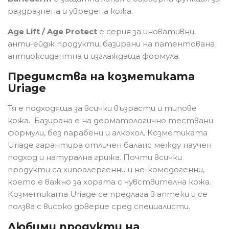
раздразнена и увредена кожа.
Age Lift / Age Protect
е серия за иновативни
анти-ейдж продукти, базирани на патентована
антиоксидантна и изглаждаща формула.
Предимства на козметиката
Uriage
Тя е подходяща за всички възрасти и типове
кожа. Базирана е на дерматологично тествани
формули, без парабени и алкохол. Козметиката
Uriage гарантира отличен баланс между научен
подход и натурална грижа. Почти всички
продукти са хипоалергенни и не-комедогенни,
което е важно за хората с чувствителна кожа.
Козметиката Uriage се предлага в аптеки и се
ползва с високо доверие сред специалисти.
Любими продукти на