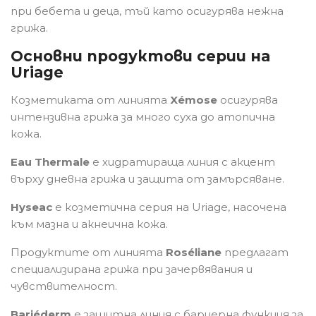
при бебета и деца, тъй като осигурява нежна
грижа.
Основни продуктови серии на
Uriage
Козметиката от линията
Xémose
осигурява
интензивна грижа за много суха до атопична
кожа.
Eau Thermale
е хидратираща линия с акцент
върху дневна грижа и защита от замърсяване.
Hyseac
е козметична серия на Uriage, насочена
към мазна и акнеична кожа.
Продуктите от линията
Roséliane
предлагат
специализирана грижа при зачервявания и
чувствителност.
Bariéderm
е защитна линия с бариерна функция за