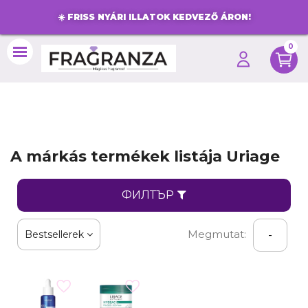
☀️
FRISS NYÁRI ILLATOK KEDVEZŐ ÁRON!
0
search
A márkás termékek listája Uriage
ФИЛТЪР
Megmutat:
Bestsellerek
-