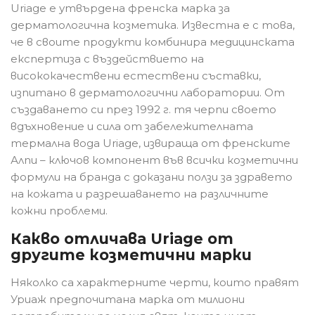
Uriage е утвърдена френска марка за
дерматологична козметика. Известна е с това,
че в своите продукти комбинира медицинската
експертиза с въздействието на
висококачествени естествени съставки,
изпитано в дерматологични лаборатории. От
създаването си през 1992 г. тя черпи своето
вдъхновение и сила от забележителната
термална вода Uriage, извираща от френските
Алпи – ключов компонент във всички козметични
формули на бранда с доказани ползи за здравето
на кожата и разрешаването на различните
кожни проблеми.
Какво отличава Uriage от
другите козметични марки
Няколко са характерните черти, които правят
Уриаж предпочитана марка от милиони