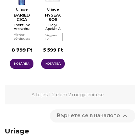
Uriage
Uriage
BARIEDERM
HYSEAC
CICA
SOS
DAILY
PASTE
Többfunkciós
Helyi
Arcszérum
Ápolás A
Tökéletlenségek
Minden
Vegyes
Ellen
bőrtípusra
bőr
Problémás
bőr
8 799 Ft
5 599 Ft
KOSÁRBA
KOSÁRBA
A teljes 1-2 elem 2 megjelenítése

Върнете се в началото
Uriage