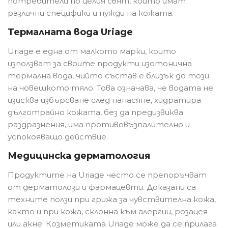
потребители по целия свят, които имат
различни специфики и нужди на кожата.
Термалната вода Uriage
Uriage е една от малкото марки, които
използват за своите продукти изотонична
термална вода, чийто състав е близък до този
на човешкото тяло. Това означава, че водата не
изисква избърсване след нанасяне, хидратира
дълготрайно кожата, без да предизвиква
раздразнения, има противовъзпалително и
успокояващо действие.
Медицинска дерматология
Продуктите на Uriage често се препоръчват
от дерматолози и фармацевти. Доказани са
техните ползи при грижа за чувствителна кожа,
както и при кожа, склонна към алергии, розацея
или акне. Козметиката Uriage може да се прилага