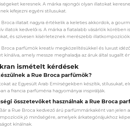
őségeket keresnek. A márka rajongói olyan illatokat keresn
nek kifejezni egyéni stílusukat.
Broca illatait nagyra értékelik a keleties akkordok, a gou
ív illatok kedvelői is. A márka a fiatalabb vásárlók körében i
ukat, és szívesen kísérleteznek merészebb illatkompozíciók
 Broca parfümök kreatív megközelítésükkel és luxust idéz
t kínálva, amely messze meghaladja az áruk által sugallt ér
kran ismételt kérdések
készülnek a Rue Broca parfümök?
atokat az Egyesült Arab Emírségekben készítik, stílusukat, 
an a francia parfüméria hagyományai inspirálják.
ségi összetevőket használnak a Rue Broca pa
 Bár a Rue Broca kedvező árú parfümmárkaként van jelen a 
kompozíciók jó minőségére, amelyek árkategóriájukhoz kép
ságot kínálnak.