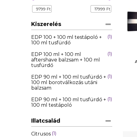
9799
Ft
17999
Ft
Kiszerelés
1
EDP 100 + 100 ml testápoló +
100 ml tusfürdő
1
EDP 100 ml + 100 ml
aftershave balzsam + 100 ml
tusfürdő
1
EDP 90 ml + 100 ml tusfürdő +
100 ml borotválkozás utáni
balzsam
1
EDP 90 ml + 100 ml tusfürdő +
100 ml testápoló
Illatcsalád
1
Citrusos