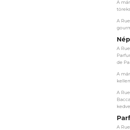
A már
töreks
Wish
A Rue 
gourm
Nép
A Rue
Parfu
de Par
A már
kelle
A Rue
Bacca
kedve
Par
A Rue