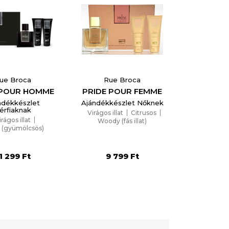
ue Broca
Rue Broca
 POUR HOMME
PRIDE POUR FEMME
ndékkészlet
Ajándékkészlet Nőknek
érfiaknak
Virágos illat
Citrusos
irágos illat
Woody (fás illat)
y (gyümölcsös)
1 299 Ft
9 799 Ft