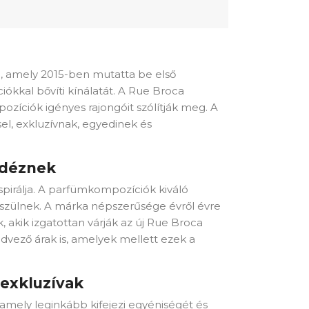
, amely 2015-ben mutatta be első
ciókkal bővíti kínálatát. A Rue Broca
zíciók igényes rajongóit szólítják meg. A
sel, exkluzívnak, egyedinek és
idéznek
spirálja. A parfümkompozíciók kiváló
észülnek. A márka népszerűsége évről évre
 akik izgatottan várják az új Rue Broca
vező árak is, amelyek mellett ezek a
 exkluzívak
, amely leginkább kifejezi egyéniségét és