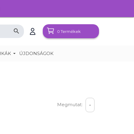
search
0
Termékek
RKÁK
ÚJDONSÁGOK
Megmutat:
-