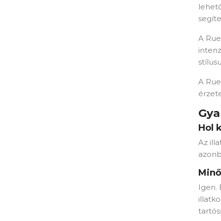
lehet
segíte
A Rue 
intenz
stílus
A Rue
érzete
Gya
Hol 
Az ill
azonb
Minő
Igen.
illat
tartós