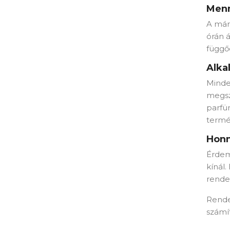
Menn
A márk
órán á
függő
Alka
Minde
megsz
parfü
termé
Honn
Érdem
kínál.
rende
Rende
számí