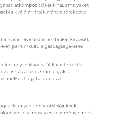
gáns illatkompozíciókat kínál, amelyeket
sel és kiváló ár-érték arányra törekedve
rancia elnevezést és esztétikát képvisel,
 keleti parfümkultúra gazdagságával és
ökre, ugyanakkor saját karakterrel és
ó választássá azok számára, akik
z anélkül, hogy túllépnék a
Magas illatanyag-koncentrációjuknak
különösen alkalmasak esti eseményekre és
×