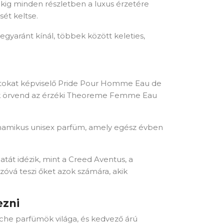
ókig minden részletben a luxus érzetére
sét keltse.
 egyaránt kínál, többek között keleties,
llatokat képviselő Pride Pour Homme Eau de
nek örvend az érzéki Theoreme Femme Eau
 dinamikus unisex parfüm, amely egész évben
tát idézik, mint a Creed Aventus, a
óvá teszi őket azok számára, akik
ezni
che parfümök világa, és kedvező árú