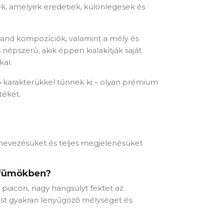
ek, amelyek eredetiek, különlegesek és
rmand kompozíciók, valamint a mély és
s népszerű, akik éppen kialakítják saját
kal.
ő karakterükkel tűnnek ki – olyan prémium
téket.
elnevezésüket és teljes megjelenésüket
rfümökben?
piacon, nagy hangsúlyt fektet az
est gyakran lenyűgöző mélységet és