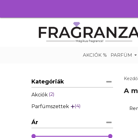
AKCIÓK %
PARFÜM
Kezdő
Kategóriák
A m
2
Akciók
4
Parfümszettek
Ren
Ár