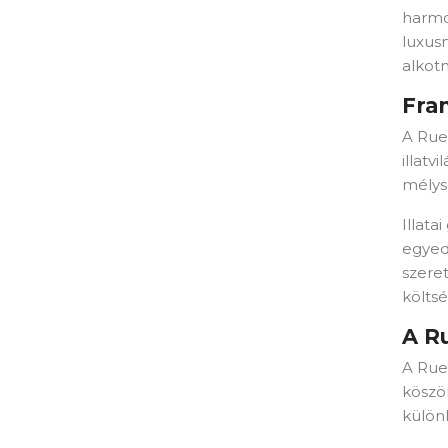
harmo
luxusm
alkot
Fran
A Rue 
illatv
mélysé
Illat
egyedi
szere
költs
A Ru
A Rue
köszö
külön
C