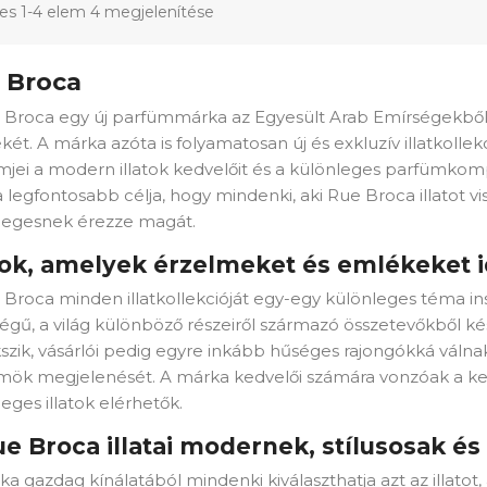
jes 1-4 elem 4 megjelenítése
 Broca
 Broca egy új parfümmárka az Egyesült Arab Emírségekből
ét. A márka azóta is folyamatosan új és exkluzív illatkollek
mjei a modern illatok kedvelőit és a különleges parfümkompo
legfontosabb célja, hogy mindenki, aki Rue Broca illatot vi
legesnek érezze magát.
atok, amelyek érzelmeket és emlékeket 
 Broca minden illatkollekcióját egy-egy különleges téma in
égű, a világ különböző részeiről származó összetevőkből k
zik, vásárlói pedig egyre inkább hűséges rajongókká válnak,
mök megjelenését. A márka kedvelői számára vonzóak a ked
eges illatok elérhetők.
e Broca illatai modernek, stílusosak és
a gazdag kínálatából mindenki kiválaszthatja azt az illatot