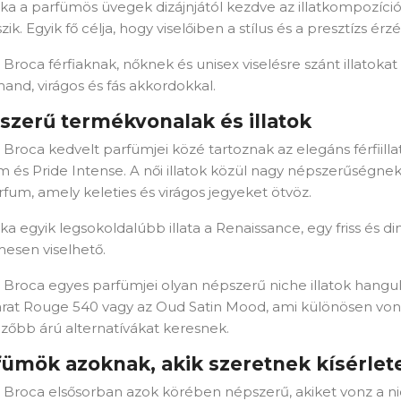
ka a parfümös üvegek dizájnjától kezdve az illatkompozíci
zik. Egyik fő célja, hogy viselőiben a stílus és a presztízs érzé
list name
Broca férfiaknak, nőknek és unisex viselésre szánt illatokat
and, virágos és fás akkordokkal.
szerű termékvonalak és illatok
Отказ
Create wishlist
 Broca kedvelt parfümjei közé tartoznak az elegáns férfii
m és Pride Intense. A női illatok közül nagy népszerűség
fum, amely keleties és virágos jegyeket ötvöz.
ka egyik legsokoldalúbb illata a Renaissance, egy friss és
mesen viselhető.
 Broca egyes parfümjei olyan népszerű niche illatok hangula
rat Rouge 540 vagy az Oud Satin Mood, ami különösen vonz
zőbb árú alternatívákat keresnek.
fümök azoknak, akik szeretnek kísérlet
 Broca elsősorban azok körében népszerű, akiket vonz a ni