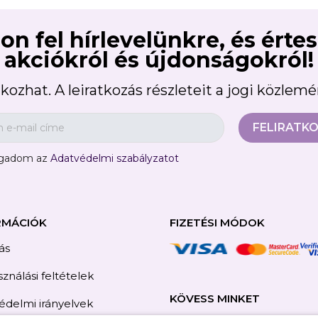
on fel hírlevelünkre, és érte
akciókról és újdonságokról!
kozhat. A leiratkozás részleteit a jogi közlem
ogadom az
Adatvédelmi szabályzatot
RMÁCIÓK
FIZETÉSI MÓDOK
tás
ználási feltételek
KÖVESS MINKET
édelmi irányelvek