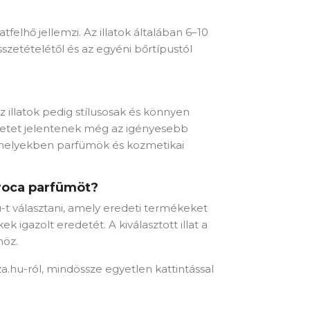
felhő jellemzi. Az illatok általában 6–10
sszetételétől és az egyéni bőrtípustól
illatok pedig stílusosak és könnyen
letet jelentenek még az igényesebb
 amelyekben parfümök és kozmetikai
roca parfümöt?
-t választani, amely eredeti termékeket
ek igazolt eredetét. A kiválasztott illat a
höz.
.hu-ról, mindössze egyetlen kattintással