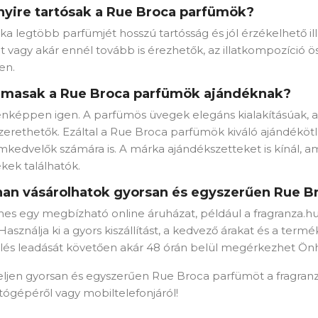
yire tartósak a Rue Broca parfümök?
a legtöbb parfümjét hosszú tartósság és jól érzékelhető illat
t vagy akár ennél tovább is érezhetők, az illatkompozíció ö
en.
lmasak a Rue Broca parfümök ajándéknak?
nképpen igen. A parfümös üvegek elegáns kialakításúak, az 
erethetők. Ezáltal a Rue Broca parfümök kiváló ajándéköt
mkedvelők számára is. A márka ajándékszetteket is kínál,
kek találhatók.
an vásárolhatok gyorsan és egyszerűen Rue B
es egy megbízható online áruházat, például a fragranza.hu
 Használja ki a gyors kiszállítást, a kedvező árakat és a termék
lés leadását követően akár 48 órán belül megérkezhet Ön
ljen gyorsan és egyszerűen Rue Broca parfümöt a fragranza
tógépéről vagy mobiltelefonjáról!