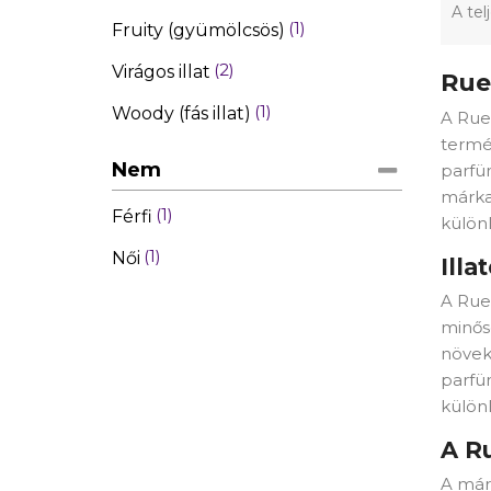
A tel
1
Fruity (gyümölcsös)
2
Virágos illat
Rue
1
Woody (fás illat)
A Rue
termék
Nem
parfü
márka 
1
Férfi
külön
1
Női
Ill
A Rue
minős
növeks
parfü
különl
A Ru
A márk