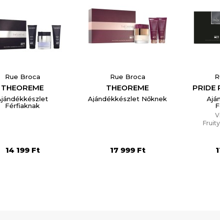
Rue Broca
Rue Broca
R
THEOREME
THEOREME
PRIDE
Ajándékkészlet
Ajándékkészlet Nőknek
Ajá
Férfiaknak
F
V
Fruit
14 199 Ft
17 999 Ft
1