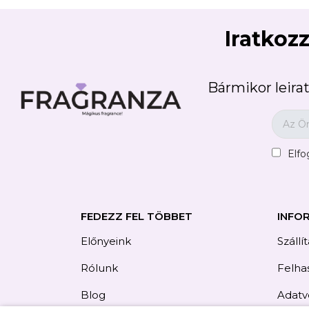
Iratkozz
Bármikor leirat
Elf
FEDEZZ FEL TÖBBET
INFO
Előnyeink
Szállí
Rólunk
Felhas
Blog
Adatv