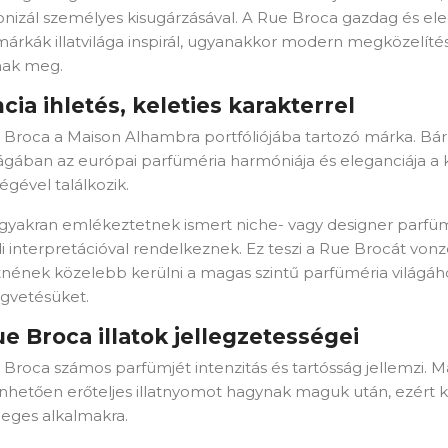
nizál személyes kisugárzásával. A Rue Broca gazdag és ele
árkák illatvilága inspirál, ugyanakkor modern megközelítés
nak meg.
cia ihletés, keleties karakterrel
Broca a Maison Alhambra portfóliójába tartozó márka. Bár f
ilágában az európai parfüméria harmóniája és eleganciája a
gével találkozik.
ai gyakran emlékeztetnek ismert niche- vagy designer parfüm
 interpretációval rendelkeznek. Ez teszi a Rue Brocát vonz
tnének közelebb kerülni a magas szintű parfüméria világáho
égvetésüket.
e Broca illatok jellegzetességei
 Broca számos parfümjét intenzitás és tartósság jellemzi. 
nhetően erőteljes illatnyomot hagynak maguk után, ezért 
leges alkalmakra.
reate wishlist