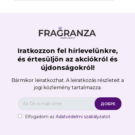
Iratkozzon fel hírlevelünkre,
×
Create wishlist
és értesüljön az akciókról és
újdonságokról!
Wishlist name
Bármikor leiratkozhat. A leiratkozás részleteit a
jogi közlemény tartalmazza.
Отказ
Create wishlist
Elfogadom az
Adatvédelmi szabályzatot