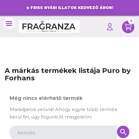
☀️
FRISS NYÁRI ILLATOK KEDVEZŐ ÁRON!
0
search
A márkás termékek listája Puro by
Forhans
Még nincs elérhető termék
Maradjatok velünk! Ahogy egyre több termék
kerül fel, úgy fogunk itt megjelenni.
search