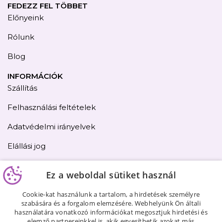
FEDEZZ FEL TÖBBET
Előnyeink
Rólunk
Blog
INFORMÁCIÓK
Szállítás
Felhasználási feltételek
Adatvédelmi irányelvek
Elállási jog
Kapcsolat
Ez a weboldal sütiket használ
Oldaltérkép
Cookie-kat használunk a tartalom, a hirdetések személyre
szabására és a forgalom elemzésére. Webhelyünk Ön általi
használatára vonatkozó információkat megosztjuk hirdetési és
elemző partnereinkkel is, akik egyesíthetik azokat más