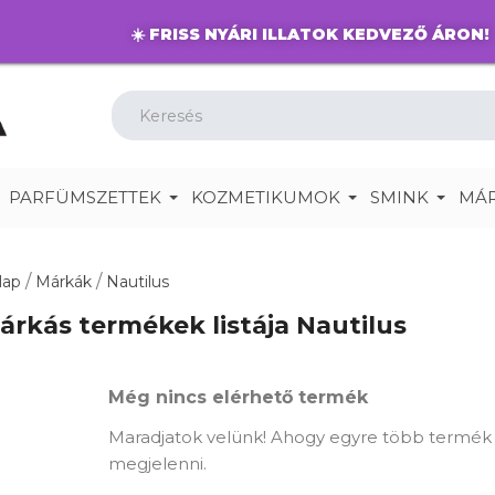
☀️
FRISS NYÁRI ILLATOK KEDVEZŐ ÁRON!
PARFÜMSZETTEK
KOZMETIKUMOK
SMINK
MÁ
lap
Márkák
Nautilus
árkás termékek listája Nautilus
Még nincs elérhető termék
Maradjatok velünk! Ahogy egyre több termék ke
megjelenni.