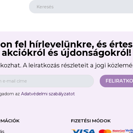
reate wishlist
on fel hírlevelünkre, és érte
list name
akciókról és újdonságokról!
kozhat. A leiratkozás részleteit a jogi közlem
Отказ
Create wishlist
ogadom az
Adatvédelmi szabályzatot
RMÁCIÓK
FIZETÉSI MÓDOK
tás