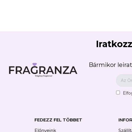
C
Iratkozz
Wish
Bármikor leirat
Elf
FEDEZZ FEL TÖBBET
INFO
Előnyeink
Szállí