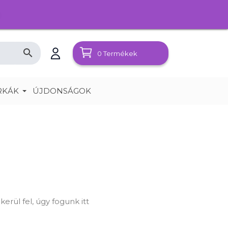
search
0
Termékek
RKÁK
ÚJDONSÁGOK
rül fel, úgy fogunk itt