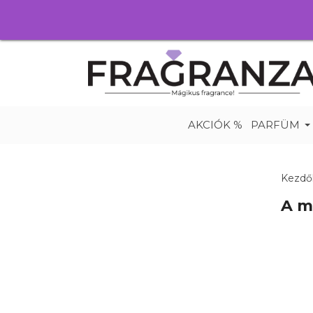
AKCIÓK %
PARFÜM
Kezdő
A m