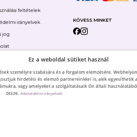
ználási feltételek
KÖVESS MINKET
édelmi irányelvek
i jog
olat
térkép
Ez a weboldal sütiket használ
tések személyre szabására és a forgalom elemzésére. Webhelyün
sztjuk hirdetési és elemző partnereinkkel is, akik egyesíthetik
ámukra, vagy amelyeket a szolgáltatásaik Ön általi használatából
össze.
Adatvédelmi irányelvek