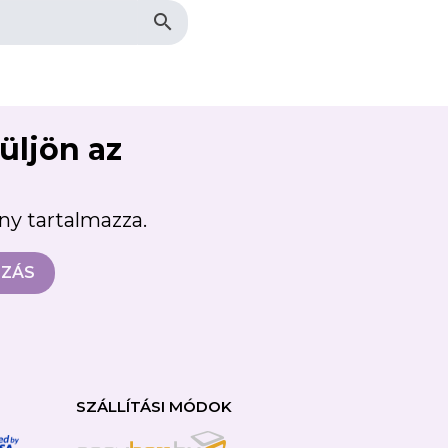
search
×
süljön az
ény tartalmazza.
SZÁLLÍTÁSI MÓDOK