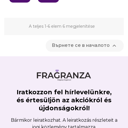
A teljes 1-6 elem 6 megjelenítése

Върнете се в началото
Iratkozzon fel hírlevelünkre,
és értesüljön az akciókról és
újdonságokról!
Bármikor leiratkozhat. A leiratkozás részleteit a
jogi közlemény tartalmazza.