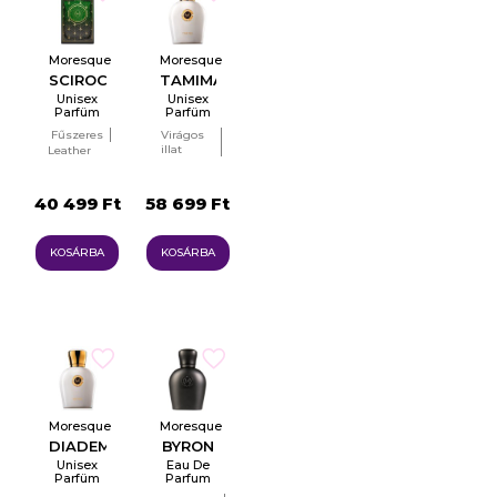
Moresque
Moresque
SCIROCCO
TAMIMA
Unisex
Unisex
Parfüm
Parfüm
EDP
EDP
Fűszeres
Virágos
illat
Leather
(bőrös
Woody
illatcsalád)
(fás illat)
40 499 Ft
58 699 Ft
KOSÁRBA
KOSÁRBA
Moresque
Moresque
DIADEMA
BYRON
Unisex
Eau De
Parfüm
Parfum
EDP
For Men