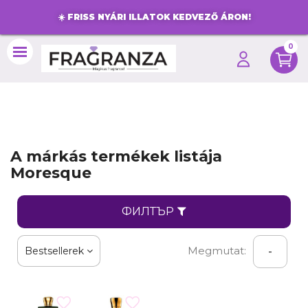
☀️
FRISS NYÁRI ILLATOK KEDVEZŐ ÁRON!
0
search
A márkás termékek listája
Moresque
ФИЛТЪР
Megmutat:
Bestsellerek
-