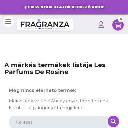
☀️
FRISS NYÁRI ILLATOK KEDVEZŐ ÁRON!
0
search
A márkás termékek listája Les
Parfums De Rosine
Még nincs elérhető termék
Maradjatok velünk! Ahogy egyre több termék
kerül fel, úgy fogunk itt megjelenni.
search