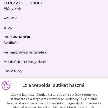
FEDEZZ FEL TÖBBET
Előnyeink
Rólunk
Blog
INFORMÁCIÓK
Szállítás
Felhasználási feltételek
Adatvédelmi irányelvek
Elállási jog
Kapcsolat
Ez a weboldal sütiket használ
Oldaltérkép
Cookie-kat használunk a tartalom, a hirdetések személyre
szabására és a forgalom elemzésére. Webhelyünk Ön általi
használatára vonatkozó információkat megosztjuk hirdetési és
elemző partnereinkkel is, akik egyesíthetik azokat más