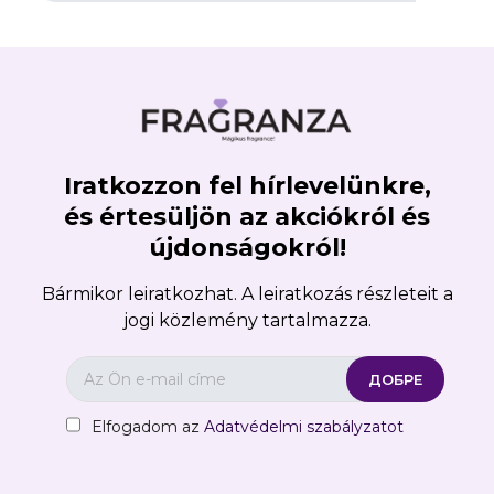
Iratkozzon fel hírlevelünkre,
×
Create wishlist
és értesüljön az akciókról és
újdonságokról!
Wishlist name
Bármikor leiratkozhat. A leiratkozás részleteit a
jogi közlemény tartalmazza.
Отказ
Create wishlist
Elfogadom az
Adatvédelmi szabályzatot