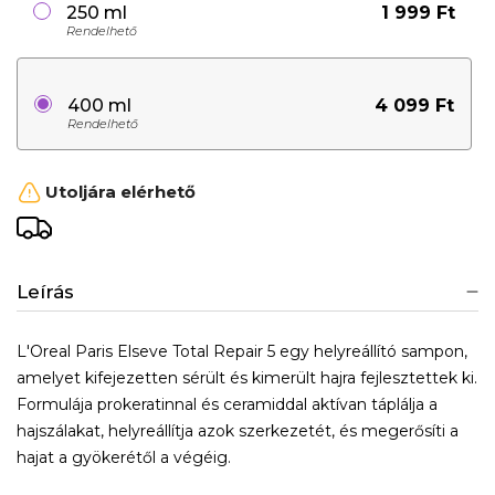
1 999 Ft
250 ml
Rendelhető
4 099 Ft
400 ml
Rendelhető
Utoljára elérhető
Leírás
L'Oreal Paris Elseve Total Repair 5 egy helyreállító sampon,
amelyet kifejezetten sérült és kimerült hajra fejlesztettek ki.
Formulája prokeratinnal és ceramiddal aktívan táplálja a
hajszálakat, helyreállítja azok szerkezetét, és megerősíti a
hajat a gyökerétől a végéig.