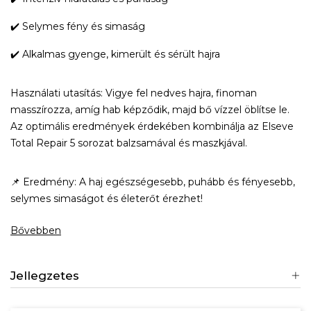
✔️ Selymes fény és simaság
✔️ Alkalmas gyenge, kimerült és sérült hajra
Használati utasítás: Vigye fel nedves hajra, finoman
masszírozza, amíg hab képződik, majd bő vízzel öblítse le.
Az optimális eredmények érdekében kombinálja az Elseve
×
Create wishlist
Total Repair 5 sorozat balzsamával és maszkjával.
📌 Eredmény: A haj egészségesebb, puhább és fényesebb,
Wishlist name
selymes simaságot és életerőt érezhet!
Bővebben
Отказ
Create wishlist
Jellegzetes