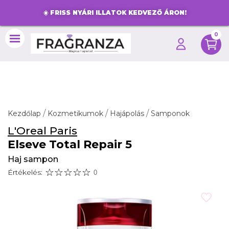
☀️
FRISS NYÁRI ILLATOK KEDVEZŐ ÁRON!
0
search
Kezdőlap
Kozmetikumok
Hajápolás
Samponok
L'Oreal Paris
Elseve Total Repair 5
Haj sampon
Értékelés:
0