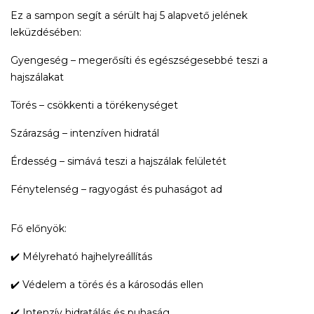
Ez a sampon segít a sérült haj 5 alapvető jelének
leküzdésében:
Gyengeség – megerősíti és egészségesebbé teszi a
hajszálakat
Törés – csökkenti a törékenységet
Szárazság – intenzíven hidratál
Érdesség – simává teszi a hajszálak felületét
Fénytelenség – ragyogást és puhaságot ad
Fő előnyök:
✔️ Mélyreható hajhelyreállítás
✔️ Védelem a törés és a károsodás ellen
✔️ Intenzív hidratálás és puhaság