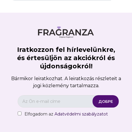
Iratkozzon fel hírlevelünkre,
×
Create wishlist
és értesüljön az akciókról és
újdonságokról!
Wishlist name
Bármikor leiratkozhat. A leiratkozás részleteit a
jogi közlemény tartalmazza.
Отказ
Create wishlist
Elfogadom az
Adatvédelmi szabályzatot