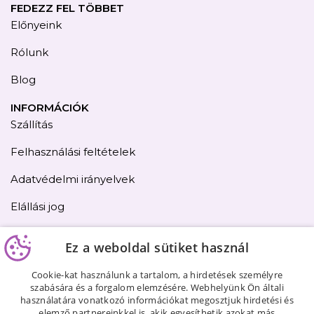
FEDEZZ FEL TÖBBET
Előnyeink
Rólunk
Blog
INFORMÁCIÓK
Szállítás
Felhasználási feltételek
Adatvédelmi irányelvek
Elállási jog
Kapcsolat
Ez a weboldal sütiket használ
Oldaltérkép
Cookie-kat használunk a tartalom, a hirdetések személyre
szabására és a forgalom elemzésére. Webhelyünk Ön általi
használatára vonatkozó információkat megosztjuk hirdetési és
elemző partnereinkkel is, akik egyesíthetik azokat más