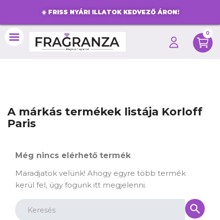
☀️
FRISS NYÁRI ILLATOK KEDVEZŐ ÁRON!
0
search
A márkás termékek listája Korloff
Paris
Még nincs elérhető termék
Maradjatok velünk! Ahogy egyre több termék
kerül fel, úgy fogunk itt megjelenni.
search