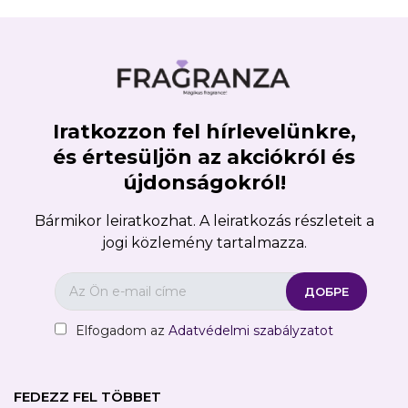
Iratkozzon fel hírlevelünkre,
×
Create wishlist
és értesüljön az akciókról és
újdonságokról!
Wishlist name
Bármikor leiratkozhat. A leiratkozás részleteit a
jogi közlemény tartalmazza.
Отказ
Create wishlist
Elfogadom az
Adatvédelmi szabályzatot
FEDEZZ FEL TÖBBET