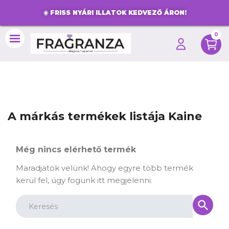
☀️
FRISS NYÁRI ILLATOK KEDVEZŐ ÁRON!
0
search
A márkás termékek listája Kaine
Még nincs elérhető termék
Maradjatok velünk! Ahogy egyre több termék
kerül fel, úgy fogunk itt megjelenni.
search