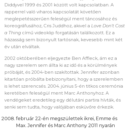
Diddyvel 1999 és 2001 között volt kapcsolatban. A
Отказ
Create wishlist
rapperrel való viharos kapcsolatát követően
meglepetésszerűen feleségül ment táncosához és
koreográfusához, Cris Juddhoz, akivel a
Love Don't Cost
a Thing
című videoklip forgatásán találkozott. Ez a
házasság sem bizonyult tartósnak, kevesebb mint két
év után elváltak.
2002 októberében eljegyezte Ben Affleck, ám ez a
nagy szerelem sem állta ki az idő és a körülmények
próbáját, és 2004-ben szakítottak. Jennifer azonban
kitartóan próbálta bebizonyítani, hogy a szerelemben
is lehet szerencsés. 2004. június 5-én titkos ceremónia
keretében feleségül ment Marc Anthonyhoz. A
vendégeket eredetileg egy délutáni partira hívták, és
senki sem tudta, hogy valójában esküvőre érkezik.
február 22-én megszülettek ikrei, Emme és
Max. Jennifer és Marc Anthony 2011 nyarán