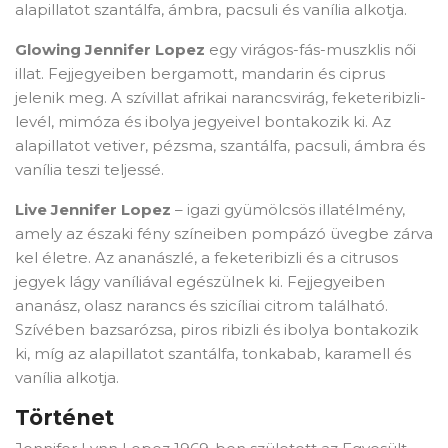
alapillatot szantálfa, ámbra, pacsuli és vanília alkotja.
Glowing Jennifer Lopez
egy virágos-fás-muszklis női
illat. Fejjegyeiben bergamott, mandarin és ciprus
jelenik meg. A szívillat afrikai narancsvirág, feketeribizli-
levél, mimóza és ibolya jegyeivel bontakozik ki. Az
alapillatot vetiver, pézsma, szantálfa, pacsuli, ámbra és
vanília teszi teljessé.
Live Jennifer Lopez
– igazi gyümölcsös illatélmény,
amely az északi fény színeiben pompázó üvegbe zárva
kel életre. Az ananászlé, a feketeribizli és a citrusos
jegyek lágy vaníliával egészülnek ki. Fejjegyeiben
ananász, olasz narancs és szicíliai citrom található.
Szívében bazsarózsa, piros ribizli és ibolya bontakozik
ki, míg az alapillatot szantálfa, tonkabab, karamell és
vanília alkotja.
Történet