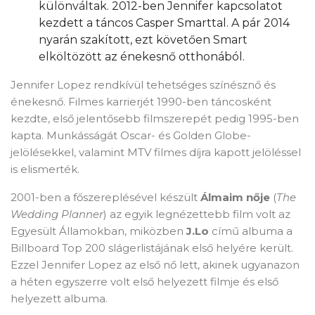
különváltak. 2012-ben Jennifer kapcsolatot
kezdett a táncos Casper Smarttal. A pár 2014
nyarán szakított, ezt követően Smart
elköltözött az énekesnő otthonából.
Jennifer Lopez rendkívül tehetséges színésznő és
énekesnő. Filmes karrierjét 1990-ben táncosként
kezdte, első jelentősebb filmszerepét pedig 1995-ben
kapta. Munkásságát Oscar- és Golden Globe-
jelölésekkel, valamint MTV filmes díjra kapott jelöléssel
is elismerték.
2001-ben a főszereplésével készült
Álmaim nője
(
The
Wedding Planner
) az egyik legnézettebb film volt az
Egyesült Államokban, miközben
J.Lo
című albuma a
Billboard Top 200 slágerlistájának első helyére került.
Ezzel Jennifer Lopez az első nő lett, akinek ugyanazon
a héten egyszerre volt első helyezett filmje és első
helyezett albuma.