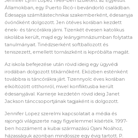
Jennifer Lynn Lopez 1969-ben született az Egyesült
Államokban, egy Puerto Ricó-i bevándorló családban.
Édesapja számítástechnikai szakemberként, édesanyja
óvónőként dolgozott. Jen ötéves korában kezdett
ének- és táncórákra járni. Tizenkét évesen katolikus
iskolába került, majd egy leánygimnáziumban folytatta
tanulmányait. Tinédzserként softballozott és
teniszezett, emellett tornászként is kipróbálta magát.
Az iskola befejezése után rövid ideig egy ügyvédi
irodában dolgozott titkárnőként. Eközben esténként
továbbra is táncórákra járt. Tizennyolc éves korában
elköltözött otthonról, mivel konfliktusba került
édesanyjával. Karrierje kezdetén rövid ideig Janet
×
Create wishlist
Jackson tánccsoportjának tagjaként is dolgozott.
Jennifer Lopez szerelmi kapcsolatait a média és
Wishlist name
rajongói világszerte nagy figyelemmel kísérték. 1997-
ben hozzáment a kubai származású Ojani Noához,
házasságuk azonban mindössze egy évig tartott. P.