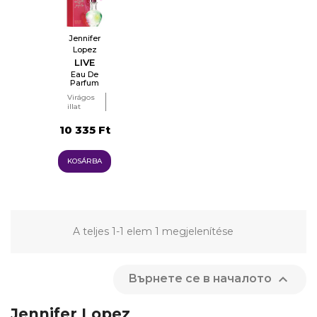
Jennifer
Lopez
LIVE
Eau De
Parfum
Nőknek
Virágos
illat
Fruity
(gyümölcsös)
10 335 Ft
KOSÁRBA
A teljes 1-1 elem 1 megjelenítése

Върнете се в началото
Jennifer Lopez