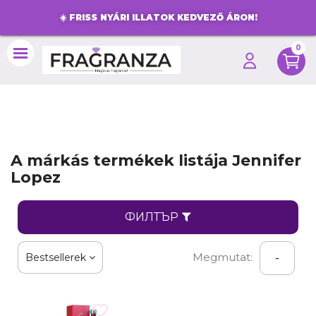
☀️
FRISS NYÁRI ILLATOK KEDVEZŐ ÁRON!
0
search
A márkás termékek listája Jennifer
Lopez
ФИЛТЪР
Megmutat:
Bestsellerek
-