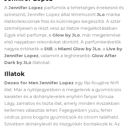
A
Jennifer Lopez
parfümök a tehetséges énekesnő és
színésznő, Jennifer Lopez által létrehozott
JLo
márka
illatkollekcióinak friss és különleges kiegészítői. A sztár
személyesen is részt vesz az illatok megalkotásában.
Egyik első parfümje, a
Glow by JLo
, már megjelenése
első napjaiban rekordokat döntött. A parfümkedvelők
nagyra értékelik a
Still
, a
Miami Glow by JLo
, a
Live by
Jennifer Lopez
, valamint a leghíresebb
Glow After
Dark by JLo
illatokat.
Illatok
Deseo for Men Jennifer Lopez
egy fás-fougère férfi
illat. Már a nyitójegyekben is megjelenik a gyümölcsös
karakter és a dohánylevelek enyhén fanyar tónusa.
Lágy, zamatos és tiszta illat, amely minden évszakban
kellemes választás lehet. Fejjegyeiben yuzu, fehér
cédrus, piros bogyós gyümölcsök és citrom található.
Szívében dohánylevél és íriszgyökér bontakozik ki. Az