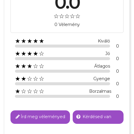
0.0
0 Vélemény
★★★★★
Kiváló
0
★★★★☆
Jó
0
★★★☆☆
Átlagos
0
★★☆☆☆
Gyenge
0
★☆☆☆☆
Borzalmas
0
Írd meg véleményed
Kérdésed van