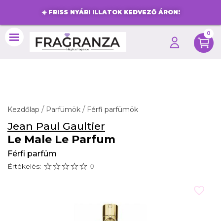
☀️
FRISS NYÁRI ILLATOK KEDVEZŐ ÁRON!
0
search
Kezdőlap
Parfümök
Férfi parfümök
Jean Paul Gaultier
Le Male Le Parfum
Férfi parfüm
Értékelés:
0