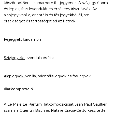
köszönhetően a kardamom illatjegyének. A szívjegy finom
és légies, friss levendulát és érzékeny íriszt ötvöz. Az
alapjegy vanília, orientális és fás jegyekből áll, ami
érzékiséget és tartósságot ad az illatnak.
Fejjegyek:
kardamom
Szívjegyek:
levendula és írisz
Alapjegyek:
vanília, orientális jegyek és fás jegyek.
Illatkompozíció
A Le Male Le Parfum illatkompozícióját Jean Paul Gaultier
számára Quentin Bisch és Natalie Gracia-Cetto készítette.