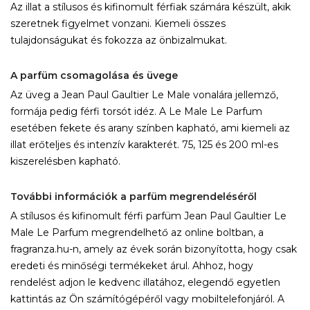
Az illat a stílusos és kifinomult férfiak számára készült, akik
szeretnek figyelmet vonzani. Kiemeli összes
tulajdonságukat és fokozza az önbizalmukat.
×
A parfüm csomagolása és üvege
Create wishlist
Az üveg a Jean Paul Gaultier Le Male vonalára jellemző,
formája pedig férfi torsót idéz. A Le Male Le Parfum
Wishlist name
esetében fekete és arany színben kapható, ami kiemeli az
illat erőteljes és intenzív karakterét. 75, 125 és 200 ml-es
kiszerelésben kapható.
További információk a parfüm megrendeléséről
Отказ
Create wishlist
A stílusos és kifinomult férfi parfüm Jean Paul Gaultier Le
Male Le Parfum megrendelhető az online boltban, a
fragranza.hu-n, amely az évek során bizonyította, hogy csak
eredeti és minőségi termékeket árul. Ahhoz, hogy
rendelést adjon le kedvenc illatához, elegendő egyetlen
kattintás az Ön számítógépéről vagy mobiltelefonjáról. A