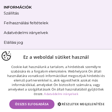
INFORMÁCIÓK
Szállítás
Felhasználási feltételek
Adatvédelmi irányelvek
Elállási jog
Kapcsolat
Ez a weboldal sütiket használ
Oldaltérkép
Cookie-kat használunk a tartalom, a hirdetések személyre
szabására és a forgalom elemzésére. Webhelyünk Ön általi
használatára vonatkozó információkat megosztjuk hirdetési és
elemző partnereinkkel is, akik egyesíthetik azokat más
információkkal, amelyeket Ön biztosított számukra, vagy
amelyeket a szolgáltatásaik Ön általi használatából gyűjtöttek
össze.
Adatvédelmi irányelvek
ÖSSZES ELFOGADÁSA
RÉSZLETEK MEGJELENÍTÉSE
KOSÁRBA