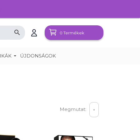
search
0
Termékek
RKÁK
ÚJDONSÁGOK
Megmutat:
-