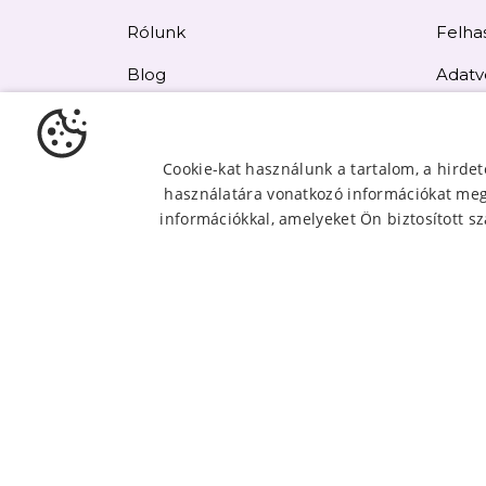
Rólunk
Felhas
Blog
Adatv
Elállás
Kapcs
Cookie-kat használunk a tartalom, a hirde
használatára vonatkozó információkat mego
Oldal
információkkal, amelyeket Ön biztosított sz