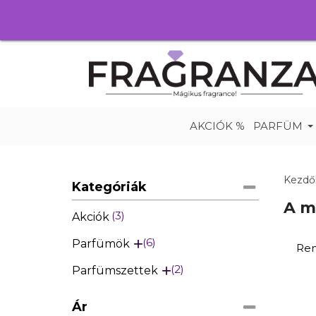
AKCIÓK %
PARFÜM
Kezdő
Kategóriák
A m
3
Akciók
6
Parfümök
Ren
2
Parfümszettek
Ár