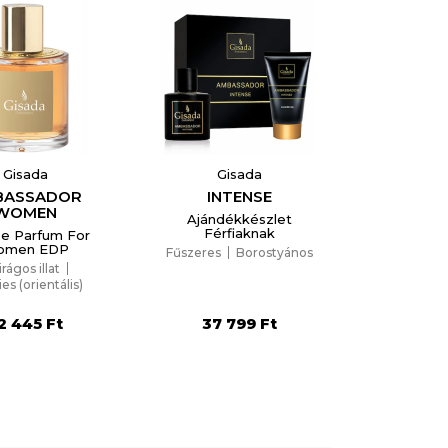
×
Gisada
Gisada
BASSADOR
INTENSE
WOMEN
Ajándékkészlet
Férfiaknak
e Parfum For
omen EDP
Fűszeres
Borostyános
irágos illat
ies (orientális)
2 445 Ft
37 799 Ft