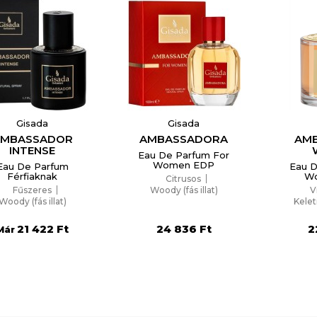
reate wishlist
list name
Gisada
Gisada
AMBASSADOR
AMBASSADORA
AM
Отказ
Create wishlist
INTENSE
Eau De Parfum For
Women EDP
Eau De Parfum
Eau D
Férfiaknak
W
Citrusos
Fűszeres
Woody (fás illat)
V
Woody (fás illat)
Kelet
21 422 Ft
24 836 Ft
2
Már