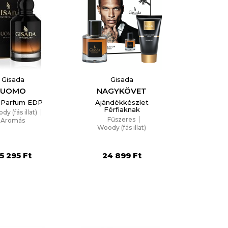
Gisada
Gisada
UOMO
NAGYKÖVET
i Parfüm EDP
Ajándékkészlet
Férfiaknak
y (fás illat)
Fűszeres
Aromás
Woody (fás illat)
5 295 Ft
24 899 Ft