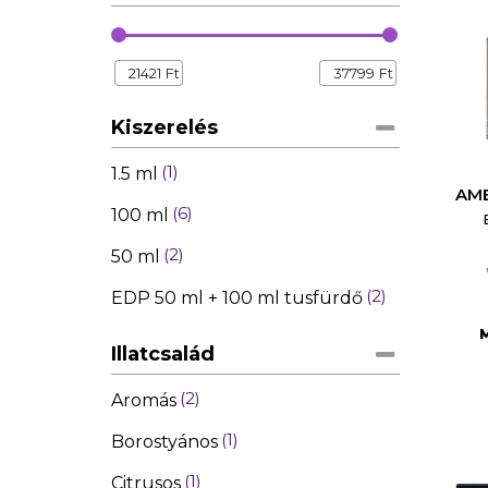
21421
Ft
37799
Ft
Kiszerelés
1
1.5 ml
AM
6
100 ml
2
50 ml
2
EDP 50 ml + 100 ml tusfürdő
Illatcsalád
2
Aromás
1
Borostyános
1
Citrusos