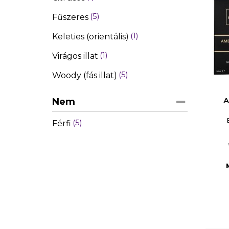
5
Fűszeres
C
1
Keleties (orientális)
Wish
1
Virágos illat
5
Woody (fás illat)
Nem
5
Férfi