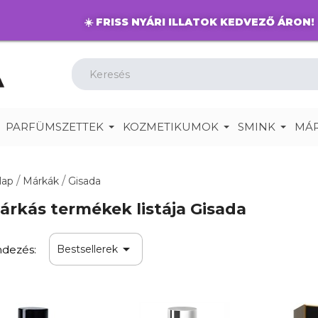
☀️
FRISS NYÁRI ILLATOK KEDVEZŐ ÁRON!
PARFÜMSZETTEK
KOZMETIKUMOK
SMINK
MÁ
lap
Márkák
Gisada
árkás termékek listája Gisada

dezés:
Bestsellerek