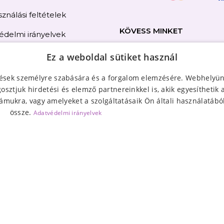
ználási feltételek
KÖVESS MINKET
édelmi irányelvek
i jog
Ez a weboldal sütiket használ
olat
tések személyre szabására és a forgalom elemzésére. Webhelyün
sztjuk hirdetési és elemző partnereinkkel is, akik egyesíthetik
térkép
ámukra, vagy amelyeket a szolgáltatásaik Ön általi használatából
össze.
Adatvédelmi irányelvek