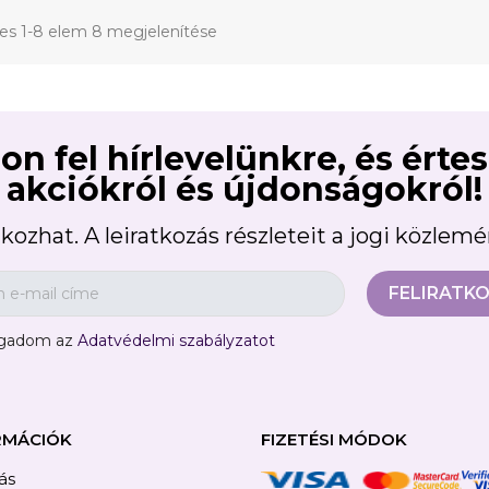
jes 1-8 elem 8 megjelenítése
on fel hírlevelünkre, és érte
akciókról és újdonságokról!
kozhat. A leiratkozás részleteit a jogi közlem
ogadom az
Adatvédelmi szabályzatot
RMÁCIÓK
FIZETÉSI MÓDOK
tás