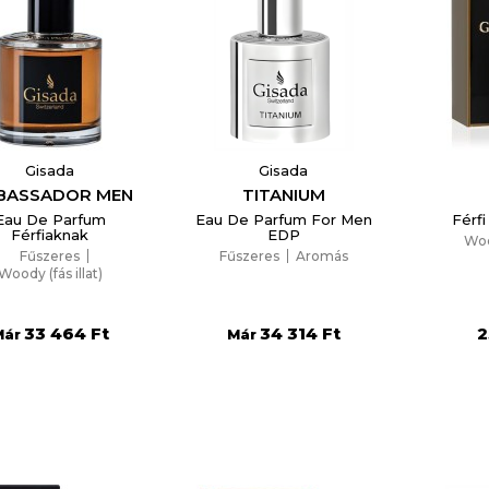
Gisada
Gisada
BASSADOR MEN
TITANIUM
Eau De Parfum
Eau De Parfum For Men
Férf
Férfiaknak
EDP
Wood
Fűszeres
Fűszeres
Aromás
Woody (fás illat)
33 464 Ft
34 314 Ft
2
Már
Már