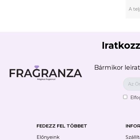
A tel
Iratkozz
Bármikor leirat
Elf
FEDEZZ FEL TÖBBET
INFO
Előnyeink
Szállí