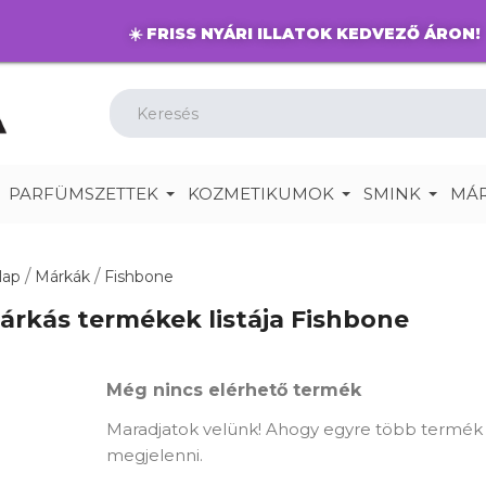
☀️
FRISS NYÁRI ILLATOK KEDVEZŐ ÁRON!
PARFÜMSZETTEK
KOZMETIKUMOK
SMINK
MÁ
lap
Márkák
Fishbone
árkás termékek listája Fishbone
Még nincs elérhető termék
Maradjatok velünk! Ahogy egyre több termék ke
megjelenni.