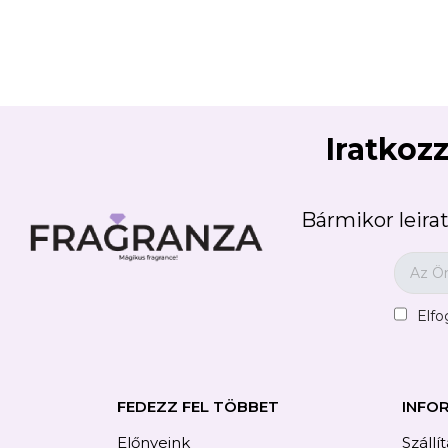
C
Iratkozz
Wish
Bármikor leirat
Elf
FEDEZZ FEL TÖBBET
INFO
Előnyeink
Szállí