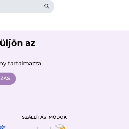
search
×
süljön az
ény tartalmazza.
SZÁLLÍTÁSI MÓDOK