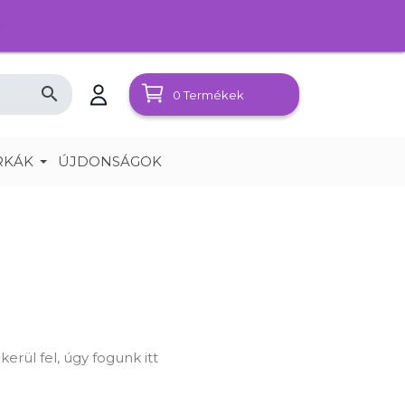
search
0
Termékek
RKÁK
ÚJDONSÁGOK
rül fel, úgy fogunk itt