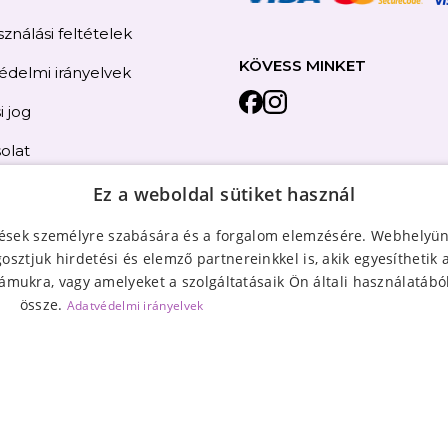
ználási feltételek
KÖVESS MINKET
édelmi irányelvek
i jog
olat
térkép
Ez a weboldal sütiket használ
tések személyre szabására és a forgalom elemzésére. Webhelyün
sztjuk hirdetési és elemző partnereinkkel is, akik egyesíthetik
ámukra, vagy amelyeket a szolgáltatásaik Ön általi használatából
össze.
Adatvédelmi irányelvek