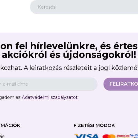
reate wishlist
on fel hírlevelünkre, és érte
list name
akciókról és újdonságokról!
kozhat. A leiratkozás részleteit a jogi közlem
Отказ
Create wishlist
ogadom az
Adatvédelmi szabályzatot
RMÁCIÓK
FIZETÉSI MÓDOK
tás