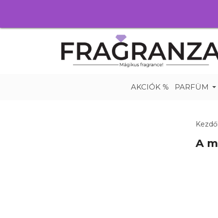
AKCIÓK %
PARFÜM
Kezdő
A m