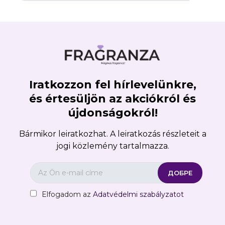
Iratkozzon fel hírlevelünkre,
×
Create wishlist
és értesüljön az akciókról és
újdonságokról!
Wishlist name
Bármikor leiratkozhat. A leiratkozás részleteit a
jogi közlemény tartalmazza.
Отказ
Create wishlist
Elfogadom az
Adatvédelmi szabályzatot