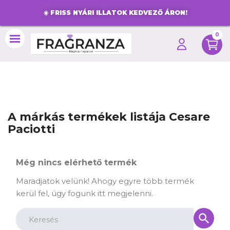
☀️
FRISS NYÁRI ILLATOK KEDVEZŐ ÁRON!
0
search
A márkás termékek listája Cesare
Paciotti
Még nincs elérhető termék
Maradjatok velünk! Ahogy egyre több termék
kerül fel, úgy fogunk itt megjelenni.
search