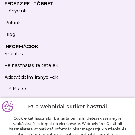
FEDEZZ FEL TÖBBET
Előnyeink
Rólunk
Blog
INFORMÁCIÓK
Szállítás
Felhasználási feltételek
Adatvédelmi irányelvek
Elállási jog
Kapcsolat
Ez a weboldal sütiket használ
Oldaltérkép
Cookie-kat használunk a tartalom, a hirdetések személyre
szabására és a forgalom elemzésére. Webhelyünk Ön általi
használatára vonatkozó információkat megosztjuk hirdetési és
elemző partnereinkkel is, akik egyesíthetik azokat más