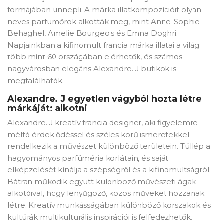
formájában ünnepli. A márka illatkompozícióit olyan
neves parfümőrök alkották meg, mint Anne-Sophie
Behaghel, Amelie Bourgeois és Emna Doghri.
Napjainkban a kifinomult francia márka illatai a világ
több mint 60 országában elérhetők, és számos
nagyvárosban elegáns Alexandre. J butikok is
megtalálhatók.
Alexandre. J egyetlen vágyból hozta létre
márkáját: alkotni
Alexandre. J kreatív francia designer, aki figyelemre
méltó érdeklődéssel és széles körű ismeretekkel
rendelkezik a művészet különböző területein. Túllép a
hagyományos parfüméria korlátain, és saját
elképzelését kínálja a szépségről és a kifinomultságról.
Bátran működik együtt különböző művészeti ágak
alkotóival, hogy lenyűgöző, közös műveket hozzanak
létre. Kreatív munkásságában különböző korszakok és
kultúrák multikulturális inspirációi is felfedezhetők.