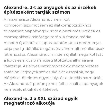
Alexandre. J-t az anyagok és az érzékek
építészeként tartják számon
A maximalista Alexandre. J nem köt
kompromisszumot sem az illatkompozíciókhoz
felhasznált alapanyagok, sem a parfümös üvegek és
csomagolások minősége terén. A francia márka
minden új alkotása alapos kutatómunka eredménye,
célja pedig időtálló, elegáns és kifinomult műalkotások
létrehozása. Alexandre. J minden új illat megalkotását
a luxus és a kiváló minőség titokzatos alkímiájává
varázsolja. Az egyes illatkompozíciók megtervezése
során az illatjegyek széles skáláját vizsgálják, hogy
elérjék a tökéletes egyensúlyt és az ideális harmóniát.
Az Alexandre. J parfümjeihez felhasznált alapanyagok
nemesek, ritkák és értékesek.
Alexandre. J a XXI. század egyik
meghatározó alkotója