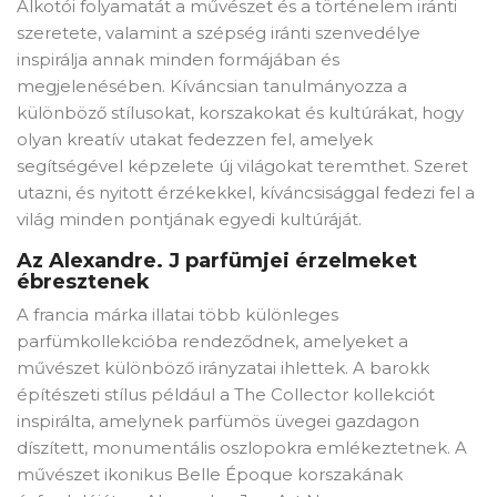
Alkotói folyamatát a művészet és a történelem iránti
szeretete, valamint a szépség iránti szenvedélye
inspirálja annak minden formájában és
megjelenésében. Kíváncsian tanulmányozza a
×
Create wishlist
különböző stílusokat, korszakokat és kultúrákat, hogy
olyan kreatív utakat fedezzen fel, amelyek
segítségével képzelete új világokat teremthet. Szeret
Wishlist name
utazni, és nyitott érzékekkel, kíváncsisággal fedezi fel a
világ minden pontjának egyedi kultúráját.
Az Alexandre. J parfümjei érzelmeket
ébresztenek
Отказ
Create wishlist
A francia márka illatai több különleges
parfümkollekcióba rendeződnek, amelyeket a
művészet különböző irányzatai ihlettek. A barokk
építészeti stílus például a The Collector kollekciót
inspirálta, amelynek parfümös üvegei gazdagon
díszített, monumentális oszlopokra emlékeztetnek. A
művészet ikonikus Belle Époque korszakának