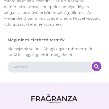
évfordulóját az Alexandre. J az Art Nouveau
parfümkollekcióval ünnepelte, amelyet légies
elegancia és művészi kifinomultság jellemez. Az
Alexandre. J parfümös üvegei precíz, kézzel végzett
kidolgozásukkal is lenyűgöznek.
Még nincs elérhető termék
Maradjatok velünk! Ahogy egyre több termék
kerül fel, úgy fogunk itt megjelenni.
search