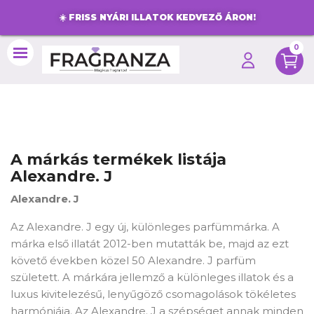
☀️
FRISS NYÁRI ILLATOK KEDVEZŐ ÁRON!
0
search
A márkás termékek listája
Alexandre. J
Alexandre. J
Az Alexandre. J egy új, különleges parfümmárka. A
márka első illatát 2012-ben mutatták be, majd az ezt
követő években közel 50 Alexandre. J parfüm
született. A márkára jellemző a különleges illatok és a
luxus kivitelezésű, lenyűgöző csomagolások tökéletes
harmóniája. Az Alexandre. J a szépséget annak minden