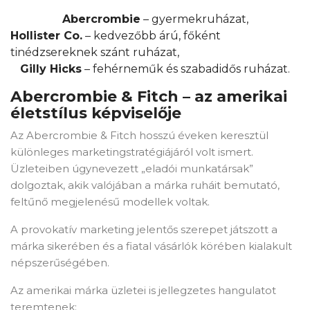
Abercrombie
– gyermekruházat,
Hollister Co.
– kedvezőbb árú, főként
tinédzsereknek szánt ruházat,
Gilly Hicks
– fehérneműk és szabadidős ruházat.
Abercrombie & Fitch – az amerikai
életstílus képviselője
Az Abercrombie & Fitch hosszú éveken keresztül
különleges marketingstratégiájáról volt ismert.
Üzleteiben úgynevezett „eladói munkatársak”
dolgoztak, akik valójában a márka ruháit bemutató,
feltűnő megjelenésű modellek voltak.
A provokatív marketing jelentős szerepet játszott a
márka sikerében és a fiatal vásárlók körében kialakult
népszerűségében.
Az amerikai márka üzletei is jellegzetes hangulatot
teremtenek: