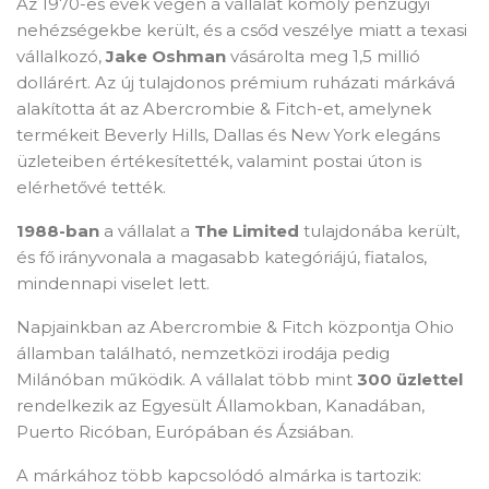
Az 1970-es évek végén a vállalat komoly pénzügyi
nehézségekbe került, és a csőd veszélye miatt a texasi
vállalkozó,
Jake Oshman
vásárolta meg 1,5 millió
dollárért. Az új tulajdonos prémium ruházati márkává
alakította át az Abercrombie & Fitch-et, amelynek
termékeit Beverly Hills, Dallas és New York elegáns
üzleteiben értékesítették, valamint postai úton is
elérhetővé tették.
1988-ban
a vállalat a
The Limited
tulajdonába került,
és fő irányvonala a magasabb kategóriájú, fiatalos,
mindennapi viselet lett.
Napjainkban az Abercrombie & Fitch központja Ohio
államban található, nemzetközi irodája pedig
Milánóban működik. A vállalat több mint
300 üzlettel
rendelkezik az Egyesült Államokban, Kanadában,
Puerto Ricóban, Európában és Ázsiában.
A márkához több kapcsolódó almárka is tartozik: