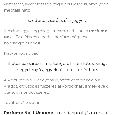
változatát, akkor tetszeni fog a női Fierce is, amelyben
megtalálható:
szeder,
bazsarózsa,
fás jegyek.
A márka egyik legjellegzetesebb női illata a
Perfume
No. 1
. Ez a friss és elegáns parfüm mágneses
nőiességével hódít.
Illatkompozíciója:
illatos bazsarózsa,
friss tangelo,
finom lótuszvirág,
hegyi fenyős jegyek,
fűszeres fehér bors.
×
Create wishlist
A Perfume No. 1 kiegyensúlyozott kombinációja a
virágos, citrusos és fűszeres akkordoknak, amely évek
óta sok rajongót szerez.
Wishlist name
További változatai:
Perfume No. 1 Undone
– mandarinnal, jázminnal és