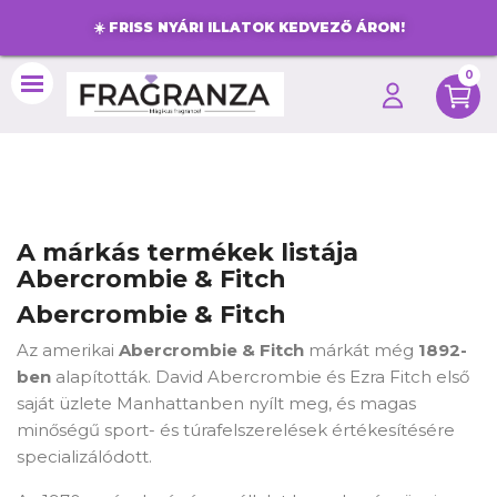
☀️
FRISS NYÁRI ILLATOK KEDVEZŐ ÁRON!
0
search
A márkás termékek listája
Abercrombie & Fitch
Abercrombie & Fitch
Az amerikai
Abercrombie & Fitch
márkát még
1892-
ben
alapították. David Abercrombie és Ezra Fitch első
saját üzlete Manhattanben nyílt meg, és magas
minőségű sport- és túrafelszerelések értékesítésére
specializálódott.