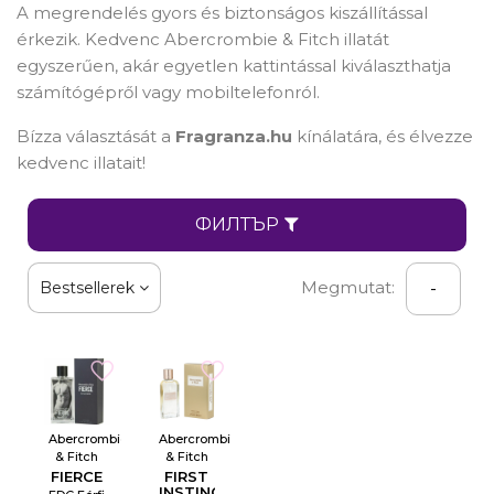
A megrendelés gyors és biztonságos kiszállítással
érkezik. Kedvenc Abercrombie & Fitch illatát
egyszerűen, akár egyetlen kattintással kiválaszthatja
számítógépről vagy mobiltelefonról.
Bízza választását a
Fragranza.hu
kínálatára, és élvezze
kedvenc illatait!
ФИЛТЪР
Megmutat:
Bestsellerek
-
Abercrombie
Abercrombie
& Fitch
& Fitch
FIERCE
FIRST
INSTINCT