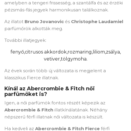
amelyben a tengeri frissesség, a szantálfa és az érzéki
pézsmás-fás jegyek harmonikusan találkoznak.
Az illatot
Bruno Jovanovic
és
Christophe Laudamiel
parfümőrök alkották meg.
További illatjegyek:
fenyő,
citrusos akkordok,
rozmaring,
liliom,
zsálya,
vetiver,
tölgymoha.
Az évek során több új változata is megjelent a
klasszikus Fierce illatnak.
Kínál az Abercrombie & Fitch női
parfümöket is?
Igen, a női parfümök fontos részét képezik az
Abercrombie & Fitch
illatkínálatának. Néhány
népszerű férfi illatnak női változata is készült.
Ha kedveli az
Abercrombie & Fitch Fierce
férfi