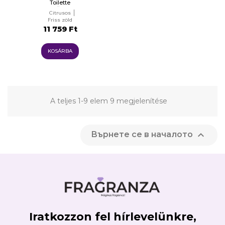
Toilette
Férfiaknak
Citrusos
EDT
Friss zöld
11 759 Ft
KOSÁRBA
A teljes 1-9 elem 9 megjelenítése

Върнете се в началото
Iratkozzon fel hírlevelünkre,