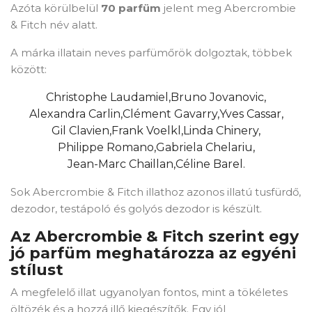
Azóta körülbelül
70 parfüm
jelent meg Abercrombie
& Fitch név alatt.
A márka illatain neves parfümőrök dolgoztak, többek
között:
Christophe Laudamiel,
Bruno Jovanovic,
Alexandra Carlin,
Clément Gavarry,
Yves Cassar,
Gil Clavien,
Frank Voelkl,
Linda Chinery,
Philippe Romano,
Gabriela Chelariu,
Jean-Marc Chaillan,
Céline Barel.
Sok Abercrombie & Fitch illathoz azonos illatú tusfürdő,
dezodor, testápoló és golyós dezodor is készült.
Az Abercrombie & Fitch szerint egy
jó parfüm meghatározza az egyéni
stílust
A megfelelő illat ugyanolyan fontos, mint a tökéletes
öltözék és a hozzá illő kiegészítők. Egy jól