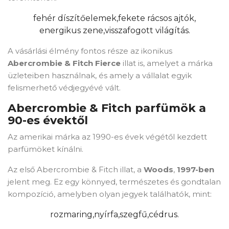
fehér díszítőelemek,
fekete rácsos ajtók,
energikus zene,
visszafogott világítás.
A vásárlási élmény fontos része az ikonikus
Abercrombie & Fitch Fierce
illat is, amelyet a márka
üzleteiben használnak, és amely a vállalat egyik
felismerhető védjegyévé vált.
Abercrombie & Fitch parfümök a
90-es évektől
Az amerikai márka az 1990-es évek végétől kezdett
parfümöket kínálni.
Az első Abercrombie & Fitch illat, a
Woods
,
1997-ben
jelent meg. Ez egy könnyed, természetes és gondtalan
kompozíció, amelyben olyan jegyek találhatók, mint:
rozmaring,
nyírfa,
szegfű,
cédrus.