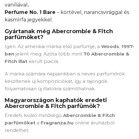
vaníliával,
Отказ
Create wishlist
Perfume No. 1 Bare
– körtével, narancsvirággal és
kasmírfa jegyekkel.
Gyártanak még Abercrombie & Fitch
parfümöket?
Igen. Az amerikai márka első parfümje, a
Woods
,
1997-
ben
jelent meg. Azóta több mint
70 Abercrombie &
Fitch illat
került piacra.
A márka számára napjainkban is neves parfümőrök
készítenek új kompozíciókat, így a rajongók
folyamatosan új illatokra számíthatnak.
Magyarországon kaphatók eredeti
Abercrombie & Fitch parfümök?
Eredeti, kiváló minőségű
Abercrombie & Fitch
parfümöket
a
Fragranza.hu
online áruházból
rendelhet.