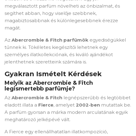
megválasztott parfüm növelheti az önbizalmat, és
segíthet abban, hogy viselője szebbnek,
magabiztosabbnak és különlegesebbnek érezze
magát.
Az
Abercrombie & Fitch parfümök
egyediségükkel
tűnnek ki. Tökéletes kiegészítői lehetnek egy
személyes illatkollekciónak, és kiváló ajándékot
jelenthetnek szeretteink számára is.
Gyakran Ismételt Kérdések
Melyik az Abercrombie & Fitch
legismertebb parfümje?
Az
Abercrombie & Fitch
legnépszerűbb és legtöbbet
eladott illata a
Fierce
, amelyet
2002-ben
mutattak be.
A parfüm gyorsan a márka modern arculatának egyik
meghatározó jelképévé vált.
A Fierce egy ellenállhatatlan illatkompozíció,